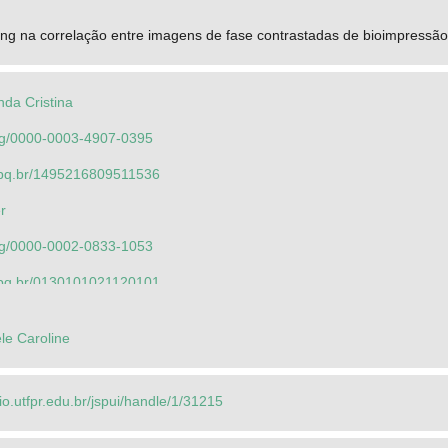
ng na correlação entre imagens de fase contrastadas de bioimpressão 3
da Cristina
.org/0000-0003-4907-0395
.cnpq.br/1495216809511536
r
.org/0000-0002-0833-1053
.cnpq.br/0130101021120101
da Cristina
le Caroline
.org/0000-0003-4907-0395
.cnpq.br/1495216809511536
rio.utfpr.edu.br/jspui/handle/1/31215
sthiane