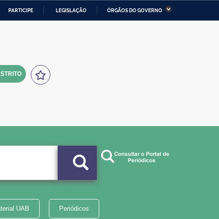
PARTICIPE
LEGISLAÇÃO
ÓRGÃOS DO GOVERNO
stério da Economia
Ministério da Infraestrutura
stério de Minas e Energia
Ministério da Ciência,
Tecnologia, Inovações e
Comunicações
STRITO
tério da Mulher, da Família
Secretaria-Geral
s Direitos Humanos
lto
terial UAB
Periódicos