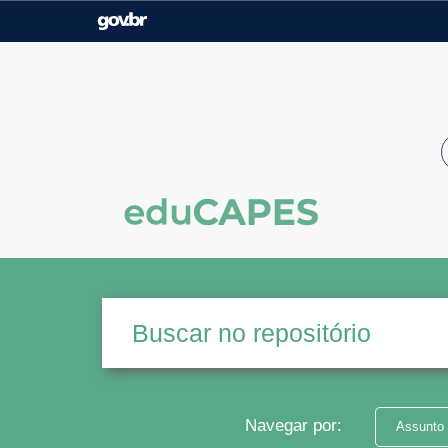
Casa Civil
Ministério da Justiça e
Segurança Pública
Ministério da Agricultura,
Ministério da Educação
Pecuária e Abastecimento
Ministério do Meio Ambiente
Ministério do Turismo
Secretaria de Governo
Gabinete de Segurança
Institucional
Navegar por:
Assunto