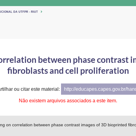
UCIONAL DA UTFPR - RIUT
orrelation between phase contrast i
fibroblasts and cell proliferation
tilhar ou citar este material:
http://educapes.capes.gov.br/ha
Não existem arquivos associados a este item.
ng on correlation between phase contrast images of 3D bioprinted fibrob