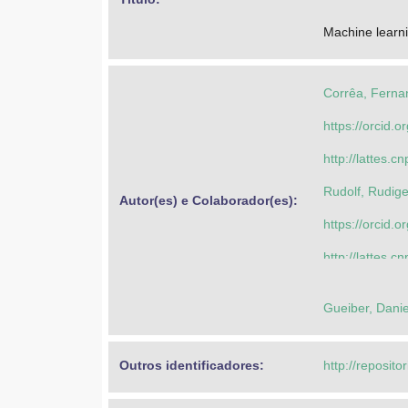
Machine learni
Corrêa, Fernan
https://orcid
http://lattes
Rudolf, Rudige
Autor(es) e Colaborador(es): 
https://orcid
http://lattes
Corrêa, Fernan
Gueiber, Danie
https://orcid
http://lattes
Outros identificadores: 
http://reposito
Gonçalves, Cri