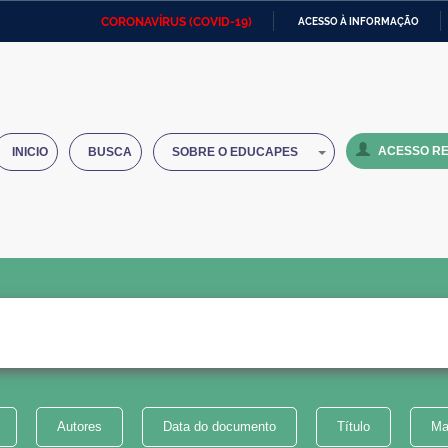
CORONAVÍRUS (COVID-19)
ACESSO À INFORMAÇÃO
Ministério da Defesa
Ministério das Relações
Mini
IR
Exteriores
PARA
O
Ministério da Cidadania
Ministério da Saúde
Mini
CONTEÚDO
ACESSO RE
INICIO
BUSCA
SOBRE O EDUCAPES
Ministério do Desenvolvimento
Controladoria-Geral da União
Minis
Regional
e do
Advocacia-Geral da União
Banco Central do Brasil
Plana
Autores
Data do documento
Título
Ma