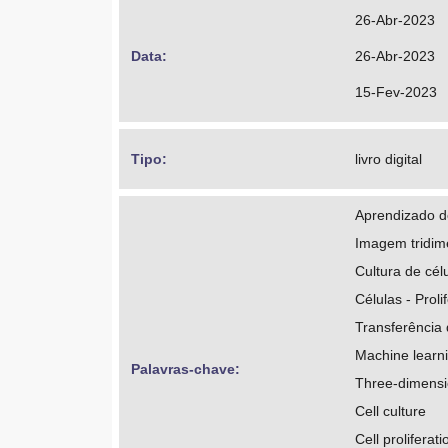
https://orcid
26-Abr-2023
http://lattes
Data: 
26-Abr-2023
Martins, Marce
15-Fev-2023
https://orcid
http://lattes
Tipo: 
livro digital
Reis, Márcio 
Aprendizado 
https://orcid
Imagem tridim
http://lattes
Cultura de cél
Células - Proli
Rudolf, Rudige
Transferência
https://orcid
Machine learn
Palavras-chave: 
http://lattes
Three-dimensi
Cell culture
Cell proliferati