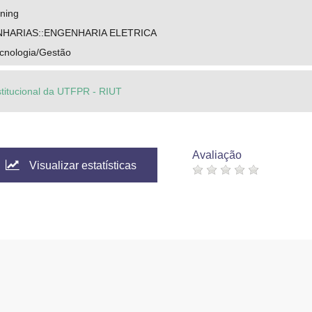
ining
HARIAS::ENGENHARIA ELETRICA
cnologia/Gestão
stitucional da UTFPR - RIUT
Avaliação
Visualizar estatísticas