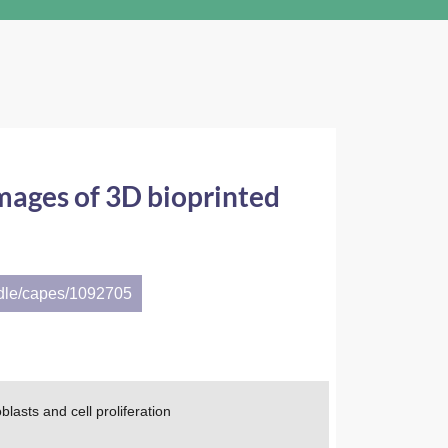
mages of 3D bioprinted
ndle/capes/1092705
lasts and cell proliferation