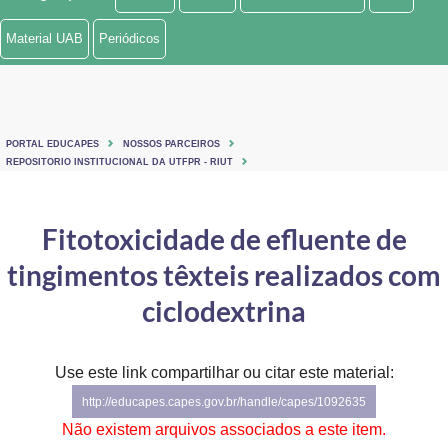
Ministério de Minas e Energia
Material UAB
Periódicos
Ministério da Ciência, Tecnologia, Inovações e Comunicações
Ministério do Meio Ambiente
PORTAL EDUCAPES
NOSSOS PARCEIROS
Ministério do Turismo
REPOSITORIO INSTITUCIONAL DA UTFPR - RIUT
Ministério do Desenvolvimento Regional
Fitotoxicidade de efluente de
Controladoria-Geral da União
tingimentos têxteis realizados com
Ministério da Mulher, da Família e dos Direitos Humanos
ciclodextrina
Secretaria-Geral
Use este link compartilhar ou citar este material:
Secretaria de Governo
http://educapes.capes.gov.br/handle/capes/1092635
Gabinete de Segurança Institucional
Não existem arquivos associados a este item.