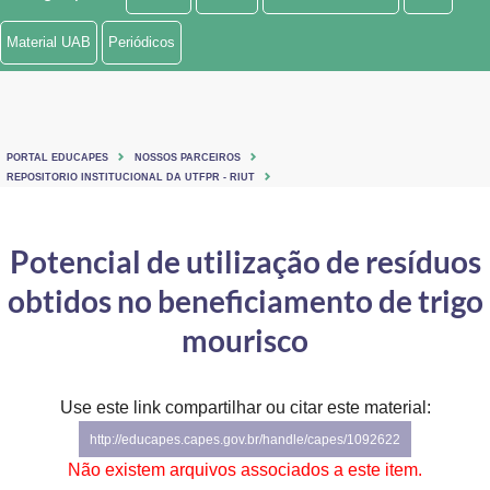
Ministério de Minas e Energia
Material UAB
Periódicos
Ministério da Ciência, Tecnologia, Inovações e Comunicações
Ministério do Meio Ambiente
PORTAL EDUCAPES
NOSSOS PARCEIROS
Ministério do Turismo
REPOSITORIO INSTITUCIONAL DA UTFPR - RIUT
Ministério do Desenvolvimento Regional
Potencial de utilização de resíduos
Controladoria-Geral da União
obtidos no beneficiamento de trigo
Ministério da Mulher, da Família e dos Direitos Humanos
mourisco
Secretaria-Geral
Use este link compartilhar ou citar este material:
Secretaria de Governo
http://educapes.capes.gov.br/handle/capes/1092622
Gabinete de Segurança Institucional
Não existem arquivos associados a este item.