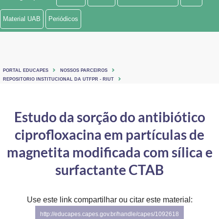
Ministério de Minas e Energia
Material UAB
Periódicos
Ministério da Ciência, Tecnologia, Inovações e Comunicações
Ministério do Meio Ambiente
PORTAL EDUCAPES
NOSSOS PARCEIROS
Ministério do Turismo
REPOSITORIO INSTITUCIONAL DA UTFPR - RIUT
Ministério do Desenvolvimento Regional
Estudo da sorção do antibiótico
Controladoria-Geral da União
ciprofloxacina em partículas de
Ministério da Mulher, da Família e dos Direitos Humanos
magnetita modificada com sílica e
Secretaria-Geral
surfactante CTAB
Secretaria de Governo
Use este link compartilhar ou citar este material:
Gabinete de Segurança Institucional
http://educapes.capes.gov.br/handle/capes/1092618