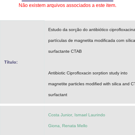
Não existem arquivos associados a este item.
Advocacia-Geral da União
Banco Central do Brasil
Estudo da sorção do antibiótico ciprofloxaci
Planalto
partículas de magnetita modificada com sílic
surfactante CTAB
Título:
Antibiotic Ciprofloxacin sorption study into
magnetite particles modified with silica and 
surfactant
Costa Junior, Ismael Laurindo
Giona, Renata Mello