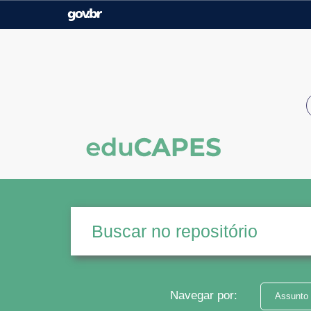
Casa Civil
Ministério da Justiça e
Segurança Pública
Ministério da Agricultura,
Ministério da Educação
Pecuária e Abastecimento
Ministério do Meio Ambiente
Ministério do Turismo
Secretaria de Governo
Gabinete de Segurança
Institucional
Navegar por:
Assunto