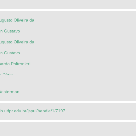
Augusto Oliveira da
án Gustavo
Augusto Oliveira da
án Gustavo
ardo Poltronieri
s Dário
 Westerman
rio.utfpr.edu.br/jspui/handle/1/7197