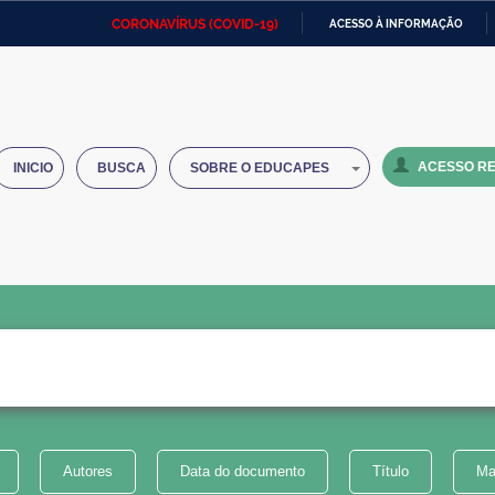
CORONAVÍRUS (COVID-19)
ACESSO À INFORMAÇÃO
Ministério da Defesa
Ministério das Relações
Mini
IR
Exteriores
PARA
O
Ministério da Cidadania
Ministério da Saúde
Mini
CONTEÚDO
ACESSO RE
INICIO
BUSCA
SOBRE O EDUCAPES
Ministério do Desenvolvimento
Controladoria-Geral da União
Minis
Regional
e do
Advocacia-Geral da União
Banco Central do Brasil
Plana
Autores
Data do documento
Título
Ma