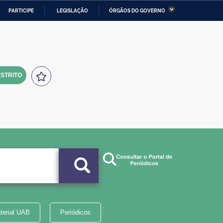
PARTICIPE
LEGISLAÇÃO
ÓRGÃOS DO GOVERNO
stério da Economia
Ministério da Infraestrutura
stério de Minas e Energia
Ministério da Ciência,
Tecnologia, Inovações e
Comunicações
STRITO
tério da Mulher, da Família
Secretaria-Geral
s Direitos Humanos
lto
terial UAB
Periódicos