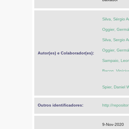
Silva, Sérgio 
Oggier, Germ
Silva, Sergio 
Oggier, Germ
Autor(es) e Colaborador(es): 
Sampaio, Leon
Bacon, Viníciu
Spier, Daniel
Outros identificadores: 
http://reposito
9-Nov-2020