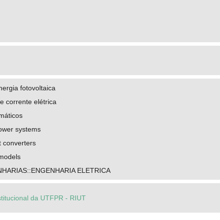
ergia fotovoltaica
 corrente elétrica
máticos
power systems
t converters
models
HARIAS::ENGENHARIA ELETRICA
stitucional da UTFPR - RIUT