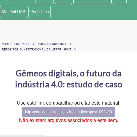
Ministério de Minas e Energia
Material UAB
Periódicos
Ministério da Ciência, Tecnologia, Inovações e Comunicações
Ministério do Meio Ambiente
PORTAL EDUCAPES
NOSSOS PARCEIROS
Ministério do Turismo
REPOSITORIO INSTITUCIONAL DA UTFPR - RIUT
Ministério do Desenvolvimento Regional
Gêmeos digitais, o futuro da
Controladoria-Geral da União
indústria 4.0: estudo de caso
Ministério da Mulher, da Família e dos Direitos Humanos
Use este link compartilhar ou citar este material:
Secretaria-Geral
http://educapes.capes.gov.br/handle/capes/1092490
Secretaria de Governo
Não existem arquivos associados a este item.
Gabinete de Segurança Institucional