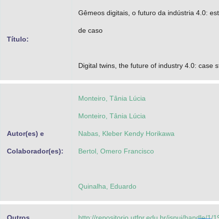
Advocacia-Geral da União
Gêmeos digitais, o futuro da indústria 4.0: es
de caso
Banco Central do Brasil
Título:
Planalto
Digital twins, the future of industry 4.0: case 
Monteiro, Tânia Lúcia
Monteiro, Tânia Lúcia
Autor(es) e
Nabas, Kleber Kendy Horikawa
Colaborador(es):
Bertol, Omero Francisco
Quinalha, Eduardo
Outros
http://repositorio.utfpr.edu.br/jspui/handle/1/