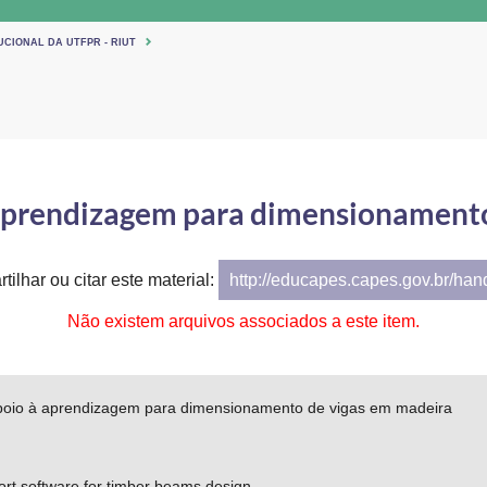
UCIONAL DA UTFPR - RIUT
 aprendizagem para dimensionamento
tilhar ou citar este material:
http://educapes.capes.gov.br/ha
Não existem arquivos associados a este item.
poio à aprendizagem para dimensionamento de vigas em madeira
rt software for timber beams design