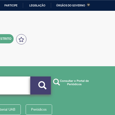
PARTICIPE
LEGISLAÇÃO
ÓRGÃOS DO GOVERNO
stério da Economia
Ministério da Infraestrutura
stério de Minas e Energia
Ministério da Ciência,
Tecnologia, Inovações e
Comunicações
STRITO
tério da Mulher, da Família
Secretaria-Geral
s Direitos Humanos
lto
terial UAB
Periódicos