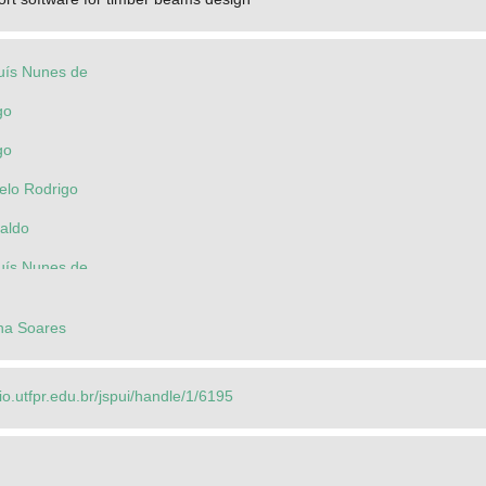
uís Nunes de
go
go
elo Rodrigo
naldo
uís Nunes de
ana Soares
rio.utfpr.edu.br/jspui/handle/1/6195