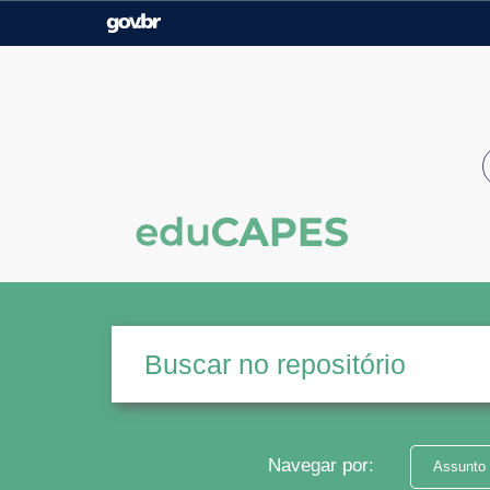
Casa Civil
Ministério da Justiça e
Segurança Pública
Ministério da Agricultura,
Ministério da Educação
Pecuária e Abastecimento
Ministério do Meio Ambiente
Ministério do Turismo
Secretaria de Governo
Gabinete de Segurança
Institucional
Navegar por:
Assunto