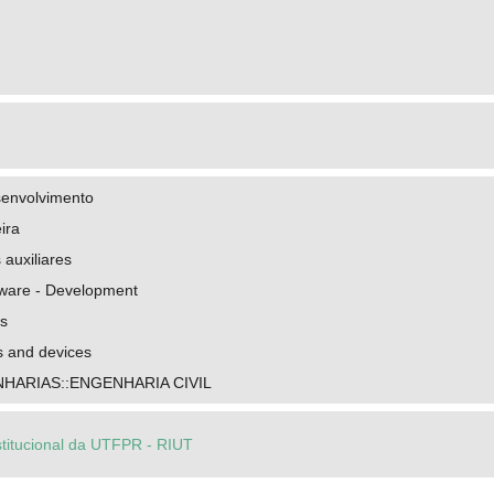
senvolvimento
ira
 auxiliares
ware - Development
s
s and devices
HARIAS::ENGENHARIA CIVIL
stitucional da UTFPR - RIUT