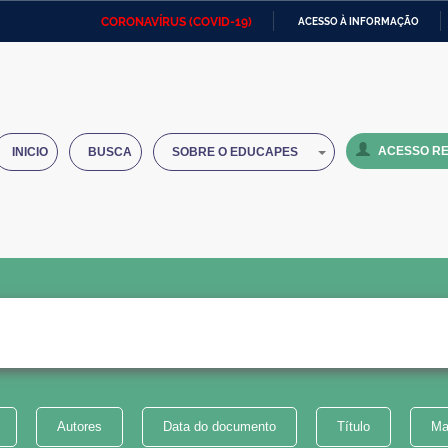
CORONAVÍRUS (COVID-19)
ACESSO À INFORMAÇÃO
Ministério da Defesa
Ministério das Relações
Mini
IR
Exteriores
PARA
O
Ministério da Cidadania
Ministério da Saúde
Mini
CONTEÚDO
ACESSO RE
INICIO
BUSCA
SOBRE O EDUCAPES
Ministério do Desenvolvimento
Controladoria-Geral da União
Minis
Regional
e do
Advocacia-Geral da União
Banco Central do Brasil
Plana
Autores
Data do documento
Título
Ma