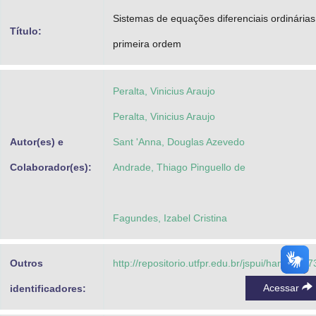
Advocacia-Geral da União
Sistemas de equações diferenciais ordinárias
Título:
primeira ordem
Banco Central do Brasil
Planalto
Peralta, Vinicius Araujo
Peralta, Vinicius Araujo
Autor(es) e
Sant 'Anna, Douglas Azevedo
Colaborador(es):
Andrade, Thiago Pinguello de
Fagundes, Izabel Cristina
Outros
http://repositorio.utfpr.edu.br/jspui/handle/1/
Acessar
identificadores: