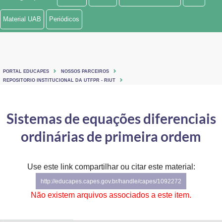
Ministério de Minas e Energia
Material UAB
Periódicos
Ministério da Ciência, Tecnologia, Inovações e Comunicações
Ministério do Meio Ambiente
PORTAL EDUCAPES
NOSSOS PARCEIROS
Ministério do Turismo
REPOSITORIO INSTITUCIONAL DA UTFPR - RIUT
Ministério do Desenvolvimento Regional
Sistemas de equações diferenciais
Controladoria-Geral da União
ordinárias de primeira ordem
Ministério da Mulher, da Família e dos Direitos Humanos
Use este link compartilhar ou citar este material:
Secretaria-Geral
http://educapes.capes.gov.br/handle/capes/1092272
Secretaria de Governo
Não existem arquivos associados a este item.
Gabinete de Segurança Institucional