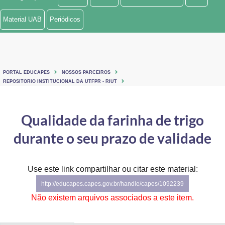
Ministério de Minas e Energia
Material UAB
Periódicos
Ministério da Ciência, Tecnologia, Inovações e Comunicações
Ministério do Meio Ambiente
PORTAL EDUCAPES
NOSSOS PARCEIROS
Ministério do Turismo
REPOSITORIO INSTITUCIONAL DA UTFPR - RIUT
Ministério do Desenvolvimento Regional
Qualidade da farinha de trigo
Controladoria-Geral da União
durante o seu prazo de validade
Ministério da Mulher, da Família e dos Direitos Humanos
Use este link compartilhar ou citar este material:
Secretaria-Geral
http://educapes.capes.gov.br/handle/capes/1092239
Secretaria de Governo
Não existem arquivos associados a este item.
Gabinete de Segurança Institucional