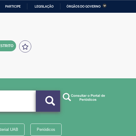
PARTICIPE
LEGISLAÇÃO
ÓRGÃOS DO GOVERNO
stério da Economia
Ministério da Infraestrutura
stério de Minas e Energia
Ministério da Ciência,
Tecnologia, Inovações e
Comunicações
STRITO
tério da Mulher, da Família
Secretaria-Geral
s Direitos Humanos
lto
terial UAB
Periódicos