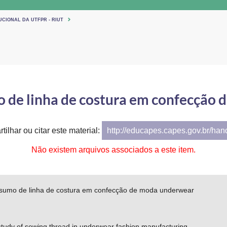
UCIONAL DA UTFPR - RIUT
 de linha de costura em confecção
tilhar ou citar este material:
http://educapes.capes.gov.br/ha
Não existem arquivos associados a este item.
sumo de linha de costura em confecção de moda underwear
tudy of sewing thread in underwear fashion manufacturing