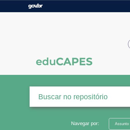
Casa Civil
Ministério da Justiça e
Segurança Pública
Ministério da Agricultura,
Ministério da Educação
Pecuária e Abastecimento
Ministério do Meio Ambiente
Ministério do Turismo
Secretaria de Governo
Gabinete de Segurança
Institucional
Navegar por:
Assunto