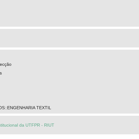
fecção
s
S::ENGENHARIA TEXTIL
stitucional da UTFPR - RIUT