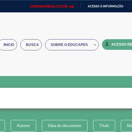
CORONAVÍRUS (COVID-19)
ACESSO À INFORMAÇÃO
Ministério da Defesa
Ministério das Relações
Mini
IR
Exteriores
PARA
O
Ministério da Cidadania
Ministério da Saúde
Mini
CONTEÚDO
ACESSO RE
INICIO
BUSCA
SOBRE O EDUCAPES
Ministério do Desenvolvimento
Controladoria-Geral da União
Minis
Regional
e do
Advocacia-Geral da União
Banco Central do Brasil
Plana
Autores
Data do documento
Título
Ma