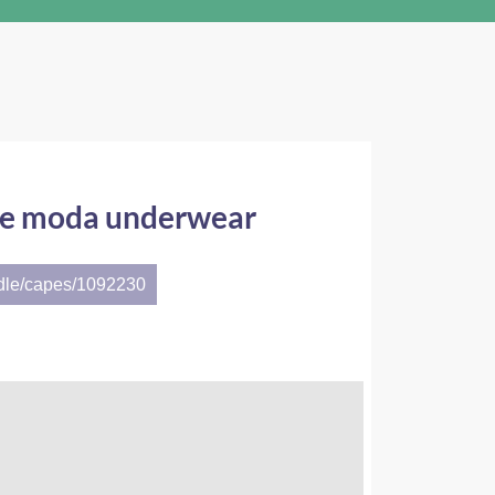
 de moda underwear
ndle/capes/1092230