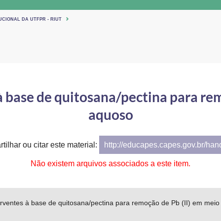
UCIONAL DA UTFPR - RIUT
à base de quitosana/pectina para rem
aquoso
tilhar ou citar este material:
http://educapes.capes.gov.br/ha
Não existem arquivos associados a este item.
orventes à base de quitosana/pectina para remoção de Pb (II) em mei