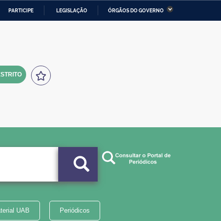
PARTICIPE
LEGISLAÇÃO
ÓRGÃOS DO GOVERNO
stério da Economia
Ministério da Infraestrutura
stério de Minas e Energia
Ministério da Ciência,
Tecnologia, Inovações e
Comunicações
STRITO
tério da Mulher, da Família
Secretaria-Geral
s Direitos Humanos
lto
terial UAB
Periódicos