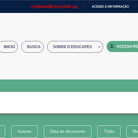
CORONAVÍRUS (COVID-19)
ACESSO À INFORMAÇÃO
Ministério da Defesa
Ministério das Relações
Mini
IR
Exteriores
PARA
O
Ministério da Cidadania
Ministério da Saúde
Mini
CONTEÚDO
ACESSO RE
INICIO
BUSCA
SOBRE O EDUCAPES
Ministério do Desenvolvimento
Controladoria-Geral da União
Minis
Regional
e do
Advocacia-Geral da União
Banco Central do Brasil
Plana
Autores
Data do documento
Título
Ma