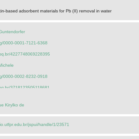
tin-based adsorbent materials for Pb (II) removal in water
 Guntendorfer
.org/0000-0001-7121-6368
.cnpq.br/4227748069228395
Michele
.org/0000-0002-8232-0918
.cnpq.br/3718123505118681
 Guntendorfer
e Kirylko de
.org/0000-0001-7121-6368
.cnpq.br/4227748069228395
rio.utfpr.edu.br/jspui/handle/1/23571
 Oscar de Oliveira