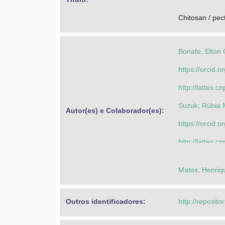
Chitosan / pec
Bonafe, Elton
https://orcid
http://lattes
Suzuk, Rúbia 
Autor(es) e Colaborador(es): 
https://orcid
http://lattes
Bonafe, Elton
Matos, Henriqu
https://orcid
http://lattes
Outros identificadores: 
http://reposito
Santos Júnior,