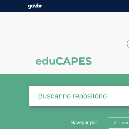
Casa Civil
Ministério da Justiça e
Segurança Pública
Ministério da Agricultura,
Ministério da Educação
Pecuária e Abastecimento
Ministério do Meio Ambiente
Ministério do Turismo
Secretaria de Governo
Gabinete de Segurança
Institucional
Navegar por:
Assunto