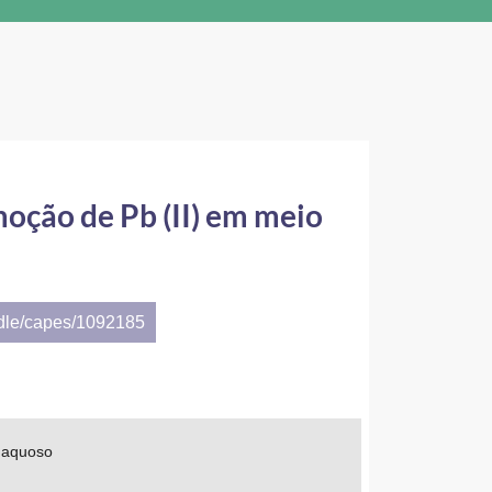
oção de Pb (II) em meio
ndle/capes/1092185
o aquoso