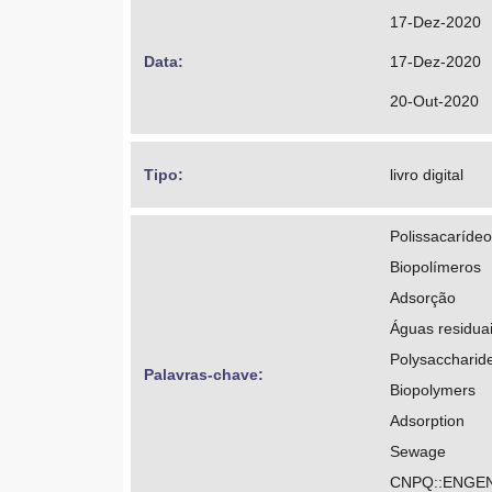
https://orcid
17-Dez-2020
http://lattes
Data: 
17-Dez-2020
20-Out-2020
Tipo: 
livro digital
Polissacaríde
Biopolímeros
Adsorção
Águas residua
Polysaccharid
Palavras-chave: 
Biopolymers
Adsorption
Sewage
CNPQ::ENGEN