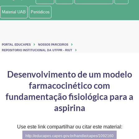
Ministério de Minas e Energia
Material UAB
Periódicos
Ministério da Ciência, Tecnologia, Inovações e Comunicações
Ministério do Meio Ambiente
PORTAL EDUCAPES
NOSSOS PARCEIROS
Ministério do Turismo
REPOSITORIO INSTITUCIONAL DA UTFPR - RIUT
Ministério do Desenvolvimento Regional
Desenvolvimento de um modelo
Controladoria-Geral da União
farmacocinético com
Ministério da Mulher, da Família e dos Direitos Humanos
fundamentação fisiológica para a
Secretaria-Geral
aspirina
Secretaria de Governo
Use este link compartilhar ou citar este material:
Gabinete de Segurança Institucional
http://educapes.capes.gov.br/handle/capes/1092160