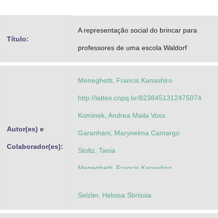
Advocacia-Geral da União
A representação social do brincar para
Banco Central do Brasil
Título:
professores de uma escola Waldorf
Planalto
Meneghetti, Francis Kanashiro
http://lattes.cnpq.br/8238451312475074
Kominek, Andrea Maila Voss
Autor(es) e
Garanhani, Marynelma Camargo
Colaborador(es):
Stoltz, Tania
Meneghetti, Francis Kanashiro
Selzler, Heloisa Sbrissia