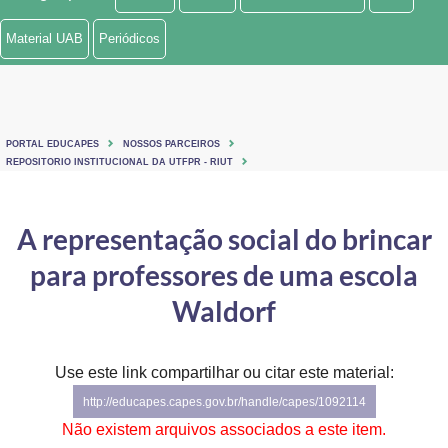
Ministério de Minas e Energia
Material UAB
Periódicos
Ministério da Ciência, Tecnologia, Inovações e Comunicações
Ministério do Meio Ambiente
PORTAL EDUCAPES
NOSSOS PARCEIROS
Ministério do Turismo
REPOSITORIO INSTITUCIONAL DA UTFPR - RIUT
Ministério do Desenvolvimento Regional
A representação social do brincar
Controladoria-Geral da União
para professores de uma escola
Ministério da Mulher, da Família e dos Direitos Humanos
Waldorf
Secretaria-Geral
Use este link compartilhar ou citar este material:
Secretaria de Governo
http://educapes.capes.gov.br/handle/capes/1092114
Gabinete de Segurança Institucional
Não existem arquivos associados a este item.