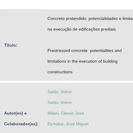
Advocacia-Geral da União
Concreto protendido: potencialidades e limit
Banco Central do Brasil
na execução de edificações prediais
Planalto
Título:
Prestressed concrete: potentialities and
limitations in the execution of building
constructions
Sabbi, Volmir
Sabbi, Volmir
Autor(es) e
Milani, Cleovir José
Colaborador(es):
Etchalus, José Miguel