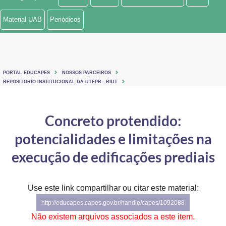
Ministério de Minas e Energia
Material UAB
Periódicos
Ministério da Ciência, Tecnologia, Inovações e Comunicações
Ministério do Meio Ambiente
PORTAL EDUCAPES
NOSSOS PARCEIROS
Ministério do Turismo
REPOSITORIO INSTITUCIONAL DA UTFPR - RIUT
Ministério do Desenvolvimento Regional
Concreto protendido:
Controladoria-Geral da União
potencialidades e limitações na
Ministério da Mulher, da Família e dos Direitos Humanos
execução de edificações prediais
Secretaria-Geral
Use este link compartilhar ou citar este material:
Secretaria de Governo
http://educapes.capes.gov.br/handle/capes/1092088
Gabinete de Segurança Institucional
Não existem arquivos associados a este item.