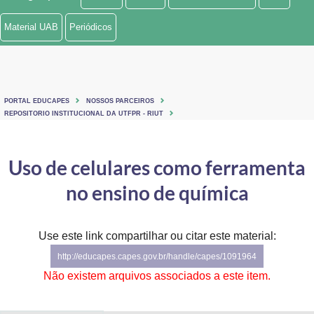
Ministério de Minas e Energia
Material UAB
Periódicos
Ministério da Ciência, Tecnologia, Inovações e Comunicações
Ministério do Meio Ambiente
PORTAL EDUCAPES
NOSSOS PARCEIROS
Ministério do Turismo
REPOSITORIO INSTITUCIONAL DA UTFPR - RIUT
Ministério do Desenvolvimento Regional
Uso de celulares como ferramenta
Controladoria-Geral da União
no ensino de química
Ministério da Mulher, da Família e dos Direitos Humanos
Use este link compartilhar ou citar este material:
Secretaria-Geral
http://educapes.capes.gov.br/handle/capes/1091964
Secretaria de Governo
Não existem arquivos associados a este item.
Gabinete de Segurança Institucional