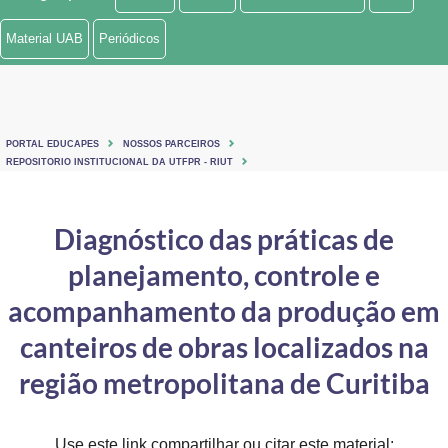
Ministério de Minas e Energia
Material UAB
Periódicos
Ministério da Ciência, Tecnologia, Inovações e Comunicações
Ministério do Meio Ambiente
PORTAL EDUCAPES
NOSSOS PARCEIROS
Ministério do Turismo
REPOSITORIO INSTITUCIONAL DA UTFPR - RIUT
Ministério do Desenvolvimento Regional
Diagnóstico das práticas de
Controladoria-Geral da União
planejamento, controle e
Ministério da Mulher, da Família e dos Direitos Humanos
acompanhamento da produção em
Secretaria-Geral
canteiros de obras localizados na
região metropolitana de Curitiba
Secretaria de Governo
Gabinete de Segurança Institucional
Use este link compartilhar ou citar este material: