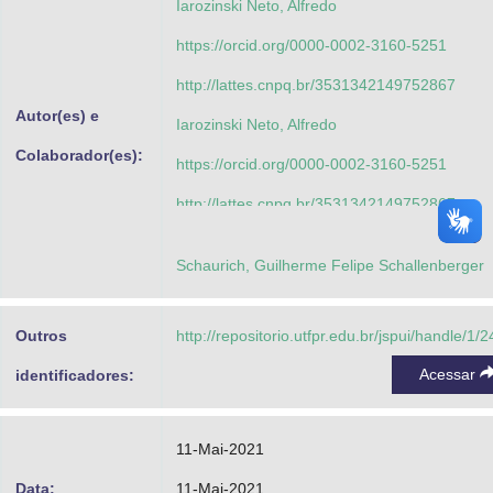
Iarozinski Neto, Alfredo
https://orcid.org/0000-0002-3160-5251
http://lattes.cnpq.br/3531342149752867
Autor(es) e
Iarozinski Neto, Alfredo
Colaborador(es):
https://orcid.org/0000-0002-3160-5251
http://lattes.cnpq.br/3531342149752867
Romano, Cezar Augusto
Schaurich, Guilherme Felipe Schallenberger
https://orcid.org/0000-0001-5479-3921
http://lattes.cnpq.br/9050177850757366
Outros
http://repositorio.utfpr.edu.br/jspui/handle/1/
Vieira, Guilherme Ernani
Acessar
identificadores:
http://lattes.cnpq.br/2980755358096151
11-Mai-2021
Data:
11-Mai-2021