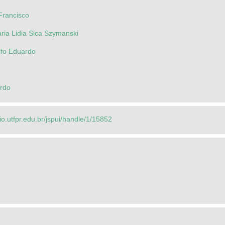
Francisco
ria Lidia Sica Szymanski
lfo Eduardo
rdo
rio.utfpr.edu.br/jspui/handle/1/15852