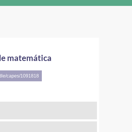
de matemática
ndle/capes/1091818