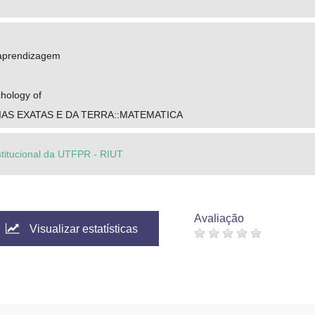
 aprendizagem
hology of
IAS EXATAS E DA TERRA::MATEMATICA
stitucional da UTFPR - RIUT
Avaliação
Visualizar estatísticas