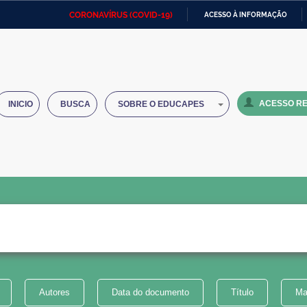
CORONAVÍRUS (COVID-19)
ACESSO À INFORMAÇÃO
Ministério da Defesa
Ministério das Relações
Mini
IR
Exteriores
PARA
O
Ministério da Cidadania
Ministério da Saúde
Mini
CONTEÚDO
ACESSO RE
INICIO
BUSCA
SOBRE O EDUCAPES
Ministério do Desenvolvimento
Controladoria-Geral da União
Minis
Regional
e do
Advocacia-Geral da União
Banco Central do Brasil
Plana
Autores
Data do documento
Título
Ma