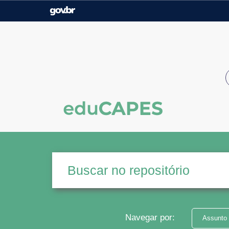
Casa Civil
Ministério da Justiça e
Segurança Pública
Ministério da Agricultura,
Ministério da Educação
Pecuária e Abastecimento
Ministério do Meio Ambiente
Ministério do Turismo
Secretaria de Governo
Gabinete de Segurança
Institucional
Navegar por:
Assunto