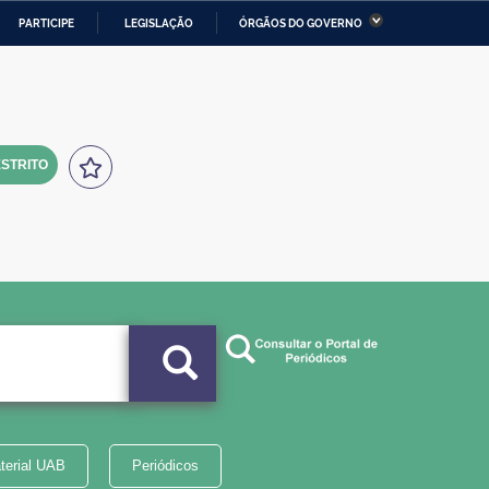
PARTICIPE
LEGISLAÇÃO
ÓRGÃOS DO GOVERNO
stério da Economia
Ministério da Infraestrutura
stério de Minas e Energia
Ministério da Ciência,
Tecnologia, Inovações e
Comunicações
STRITO
tério da Mulher, da Família
Secretaria-Geral
s Direitos Humanos
lto
terial UAB
Periódicos