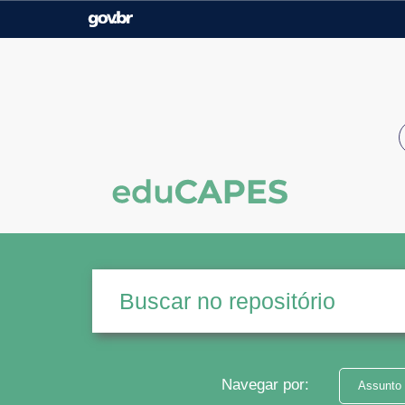
Casa Civil
Ministério da Justiça e
Segurança Pública
Ministério da Agricultura,
Ministério da Educação
Pecuária e Abastecimento
Ministério do Meio Ambiente
Ministério do Turismo
Secretaria de Governo
Gabinete de Segurança
Institucional
Navegar por:
Assunto