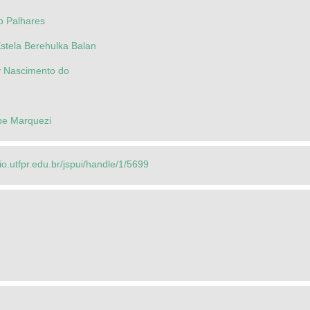
o Palhares
Estela Berehulka Balan
 Nascimento do
pe Marquezi
rio.utfpr.edu.br/jspui/handle/1/5699