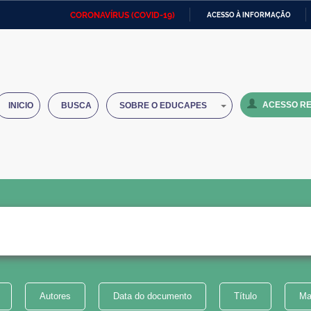
CORONAVÍRUS (COVID-19)
ACESSO À INFORMAÇÃO
Ministério da Defesa
Ministério das Relações
Mini
IR
Exteriores
PARA
O
Ministério da Cidadania
Ministério da Saúde
Mini
CONTEÚDO
ACESSO RE
INICIO
BUSCA
SOBRE O EDUCAPES
Ministério do Desenvolvimento
Controladoria-Geral da União
Minis
Regional
e do
Advocacia-Geral da União
Banco Central do Brasil
Plana
Autores
Data do documento
Título
Ma