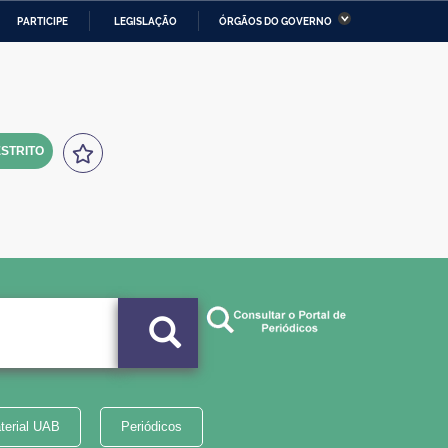
PARTICIPE
LEGISLAÇÃO
ÓRGÃOS DO GOVERNO
stério da Economia
Ministério da Infraestrutura
stério de Minas e Energia
Ministério da Ciência,
Tecnologia, Inovações e
Comunicações
STRITO
tério da Mulher, da Família
Secretaria-Geral
s Direitos Humanos
lto
terial UAB
Periódicos