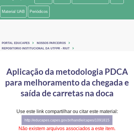
Ministério de Minas e Energia
Material UAB
Periódicos
Ministério da Ciência, Tecnologia, Inovações e Comunicações
Ministério do Meio Ambiente
PORTAL EDUCAPES
NOSSOS PARCEIROS
Ministério do Turismo
REPOSITORIO INSTITUCIONAL DA UTFPR - RIUT
Ministério do Desenvolvimento Regional
Aplicação da metodologia PDCA
Controladoria-Geral da União
para melhoramento da chegada e
Ministério da Mulher, da Família e dos Direitos Humanos
saída de carretas na doca
Secretaria-Geral
Use este link compartilhar ou citar este material:
Secretaria de Governo
http://educapes.capes.gov.br/handle/capes/1091815
Gabinete de Segurança Institucional
Não existem arquivos associados a este item.