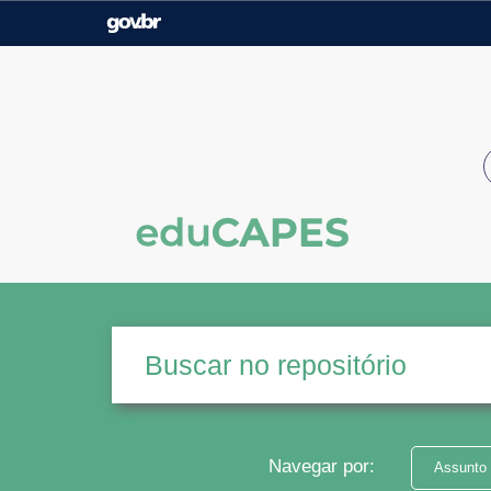
Casa Civil
Ministério da Justiça e
Segurança Pública
Ministério da Agricultura,
Ministério da Educação
Pecuária e Abastecimento
Ministério do Meio Ambiente
Ministério do Turismo
Secretaria de Governo
Gabinete de Segurança
Institucional
Navegar por:
Assunto