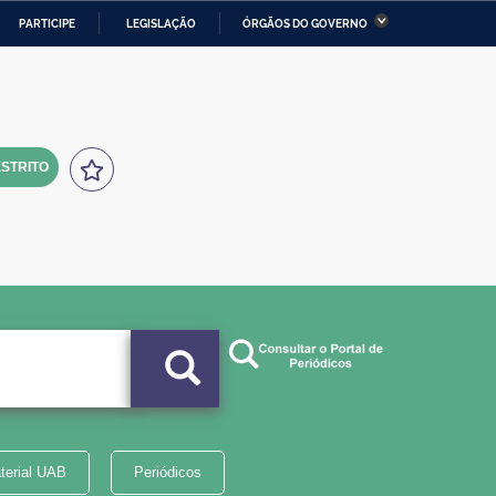
PARTICIPE
LEGISLAÇÃO
ÓRGÃOS DO GOVERNO
stério da Economia
Ministério da Infraestrutura
stério de Minas e Energia
Ministério da Ciência,
Tecnologia, Inovações e
Comunicações
STRITO
tério da Mulher, da Família
Secretaria-Geral
s Direitos Humanos
lto
terial UAB
Periódicos