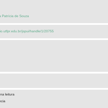
a Patrícia de Souza
rio.utfpr.edu.br/jspui/handle/1/20755
a leitura
ncia