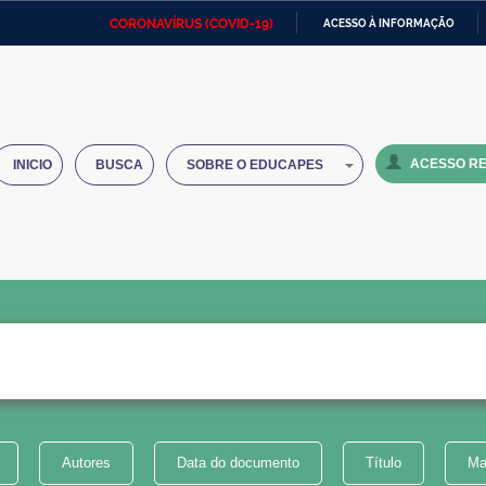
CORONAVÍRUS (COVID-19)
ACESSO À INFORMAÇÃO
Ministério da Defesa
Ministério das Relações
Mini
IR
Exteriores
PARA
O
Ministério da Cidadania
Ministério da Saúde
Mini
CONTEÚDO
ACESSO RE
INICIO
BUSCA
SOBRE O EDUCAPES
Ministério do Desenvolvimento
Controladoria-Geral da União
Minis
Regional
e do
Advocacia-Geral da União
Banco Central do Brasil
Plana
Autores
Data do documento
Título
Ma