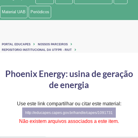
Ministério de Minas e Energia
Material UAB
Periódicos
Ministério da Ciência, Tecnologia, Inovações e Comunicações
Ministério do Meio Ambiente
PORTAL EDUCAPES
NOSSOS PARCEIROS
Ministério do Turismo
REPOSITORIO INSTITUCIONAL DA UTFPR - RIUT
Ministério do Desenvolvimento Regional
Phoenix Energy: usina de geração
Controladoria-Geral da União
de energia
Ministério da Mulher, da Família e dos Direitos Humanos
Use este link compartilhar ou citar este material:
Secretaria-Geral
http://educapes.capes.gov.br/handle/capes/1091731
Secretaria de Governo
Não existem arquivos associados a este item.
Gabinete de Segurança Institucional