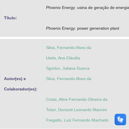
Advocacia-Geral da União
Phoenix Energy: usina de geração de energi
Título:
Banco Central do Brasil
Phoenix Energy: power generation plant
Planalto
Silva, Fernando Alves da
Ueda, Ana Cláudia
Sgorlon, Juliana Guerra
Autor(es) e
Silva, Fernando Alves da
Colaborador(es):
Costa, Aline Fernanda Oliveira da
Tolari, Donizeti Leonardo Mancini
Fregatto, Luiz Fernando Machado