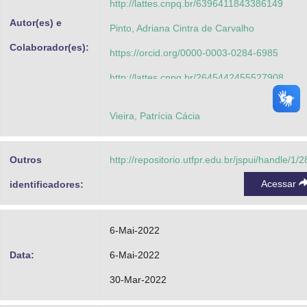
http://lattes.cnpq.br/6396411843386149
Autor(es) e
Pinto, Adriana Cintra de Carvalho
Colaborador(es):
https://orcid.org/0000-0003-0284-6985
http://lattes.cnpq.br/2645442455527908
Denardi, Didiê Ana Ceni
Vieira, Patrícia Cácia
https://orcid.org/0000-0001-8073-8934
http://lattes.cnpq.br/4117062490609801
Outros
http://repositorio.utfpr.edu.br/jspui/handle/1/
Gritti, Letícia Lemos
Acessar
identificadores:
https://orcid.org/0000-0002-1626-5930
http://lattes.cnpq.br/2253638321010978
6-Mai-2022
Oliveira, Siderlene Muniz
Data:
6-Mai-2022
https://orcid.org/0000-0003-3661-0663
30-Mar-2022
http://lattes.cnpq.br/6396411843386149