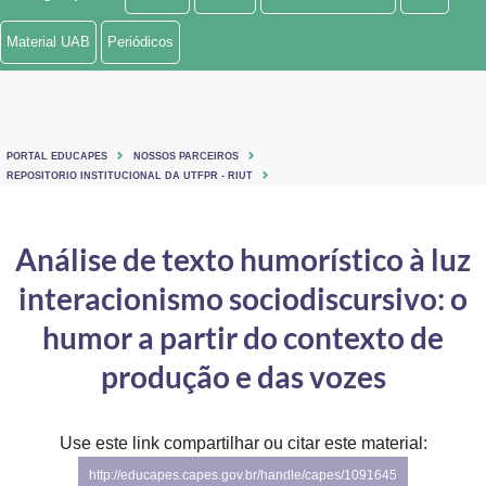
Ministério de Minas e Energia
Material UAB
Periódicos
Ministério da Ciência, Tecnologia, Inovações e Comunicações
Ministério do Meio Ambiente
PORTAL EDUCAPES
NOSSOS PARCEIROS
Ministério do Turismo
REPOSITORIO INSTITUCIONAL DA UTFPR - RIUT
Ministério do Desenvolvimento Regional
Análise de texto humorístico à luz
Controladoria-Geral da União
interacionismo sociodiscursivo: o
Ministério da Mulher, da Família e dos Direitos Humanos
humor a partir do contexto de
Secretaria-Geral
produção e das vozes
Secretaria de Governo
Use este link compartilhar ou citar este material:
Gabinete de Segurança Institucional
http://educapes.capes.gov.br/handle/capes/1091645