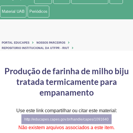
Ministério de Minas e Energia
Material UAB
Periódicos
Ministério da Ciência, Tecnologia, Inovações e Comunicações
Ministério do Meio Ambiente
PORTAL EDUCAPES
NOSSOS PARCEIROS
Ministério do Turismo
REPOSITORIO INSTITUCIONAL DA UTFPR - RIUT
Ministério do Desenvolvimento Regional
Produção de farinha de milho biju
Controladoria-Geral da União
tratada termicamente para
Ministério da Mulher, da Família e dos Direitos Humanos
empanamento
Secretaria-Geral
Use este link compartilhar ou citar este material:
Secretaria de Governo
http://educapes.capes.gov.br/handle/capes/1091640
Gabinete de Segurança Institucional
Não existem arquivos associados a este item.