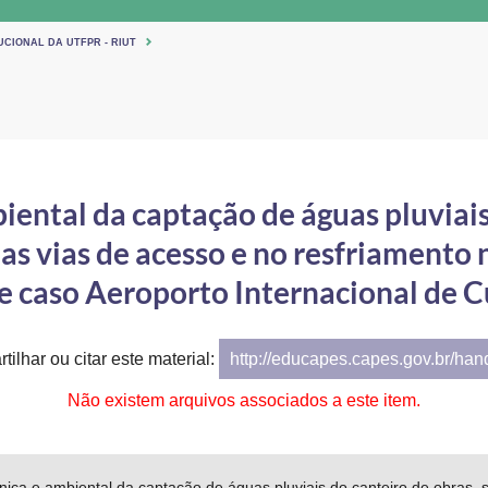
UCIONAL DA UTFPR - RIUT
iental da captação de águas pluviais
as vias de acesso e no resfriamento 
e caso Aeroporto Internacional de C
tilhar ou citar este material:
http://educapes.capes.gov.br/ha
Não existem arquivos associados a este item.
cnica e ambiental da captação de águas pluviais do canteiro de obras,