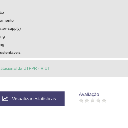
ão
riamento
ter-supply)
ing
ing
ustentáveis
stitucional da UTFPR - RIUT
Avaliação
Visualizar estatísticas