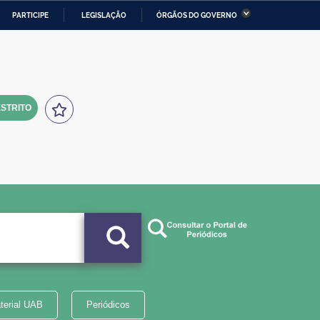
PARTICIPE
LEGISLAÇÃO
ÓRGÃOS DO GOVERNO
stério da Economia
Ministério da Infraestrutura
stério de Minas e Energia
Ministério da Ciência,
Tecnologia, Inovações e
Comunicações
STRITO
tério da Mulher, da Família
Secretaria-Geral
s Direitos Humanos
lto
terial UAB
Periódicos