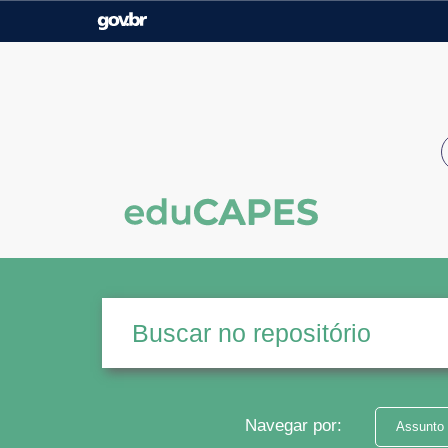
Casa Civil
Ministério da Justiça e
Segurança Pública
Ministério da Agricultura,
Ministério da Educação
Pecuária e Abastecimento
Ministério do Meio Ambiente
Ministério do Turismo
Secretaria de Governo
Gabinete de Segurança
Institucional
Navegar por:
Assunto