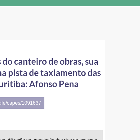
 do canteiro de obras, sua
na pista de taxiamento das
uritiba: Afonso Pena
ndle/capes/1091637
 sua utilização na umectação das vias de acesso e