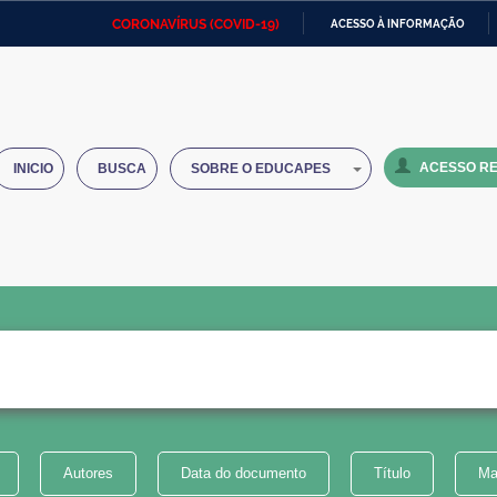
CORONAVÍRUS (COVID-19)
ACESSO À INFORMAÇÃO
Ministério da Defesa
Ministério das Relações
Mini
IR
Exteriores
PARA
O
Ministério da Cidadania
Ministério da Saúde
Mini
CONTEÚDO
ACESSO RE
INICIO
BUSCA
SOBRE O EDUCAPES
Ministério do Desenvolvimento
Controladoria-Geral da União
Minis
Regional
e do
Advocacia-Geral da União
Banco Central do Brasil
Plana
Autores
Data do documento
Título
Ma