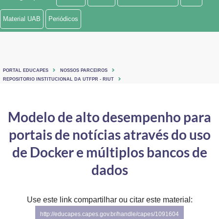
Ministério de Minas e Energia
Material UAB
Periódicos
Ministério da Ciência, Tecnologia, Inovações e Comunicações
Ministério do Meio Ambiente
PORTAL EDUCAPES
NOSSOS PARCEIROS
Ministério do Turismo
REPOSITORIO INSTITUCIONAL DA UTFPR - RIUT
Ministério do Desenvolvimento Regional
Modelo de alto desempenho para
Controladoria-Geral da União
portais de notícias através do uso
Ministério da Mulher, da Família e dos Direitos Humanos
de Docker e múltiplos bancos de
Secretaria-Geral
dados
Secretaria de Governo
Use este link compartilhar ou citar este material:
Gabinete de Segurança Institucional
http://educapes.capes.gov.br/handle/capes/1091604