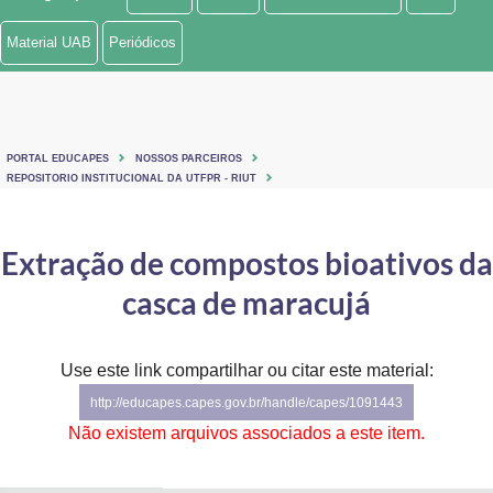
Ministério de Minas e Energia
Material UAB
Periódicos
Ministério da Ciência, Tecnologia, Inovações e Comunicações
Ministério do Meio Ambiente
PORTAL EDUCAPES
NOSSOS PARCEIROS
Ministério do Turismo
REPOSITORIO INSTITUCIONAL DA UTFPR - RIUT
Ministério do Desenvolvimento Regional
Extração de compostos bioativos da
Controladoria-Geral da União
casca de maracujá
Ministério da Mulher, da Família e dos Direitos Humanos
Use este link compartilhar ou citar este material:
Secretaria-Geral
http://educapes.capes.gov.br/handle/capes/1091443
Secretaria de Governo
Não existem arquivos associados a este item.
Gabinete de Segurança Institucional