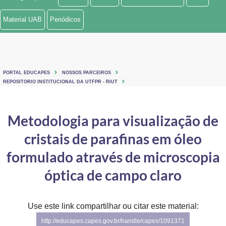
Ministério de Minas e Energia
Material UAB
Periódicos
Ministério da Ciência, Tecnologia, Inovações e Comunicações
Ministério do Meio Ambiente
PORTAL EDUCAPES
NOSSOS PARCEIROS
Ministério do Turismo
REPOSITORIO INSTITUCIONAL DA UTFPR - RIUT
Ministério do Desenvolvimento Regional
Metodologia para visualização de
Controladoria-Geral da União
cristais de parafinas em óleo
Ministério da Mulher, da Família e dos Direitos Humanos
formulado através de microscopia
Secretaria-Geral
óptica de campo claro
Secretaria de Governo
Use este link compartilhar ou citar este material:
Gabinete de Segurança Institucional
http://educapes.capes.gov.br/handle/capes/1091371