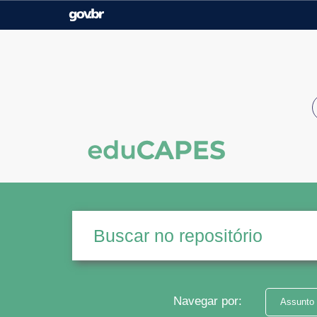
Casa Civil
Ministério da Justiça e
Segurança Pública
Ministério da Agricultura,
Ministério da Educação
Pecuária e Abastecimento
Ministério do Meio Ambiente
Ministério do Turismo
Secretaria de Governo
Gabinete de Segurança
Institucional
Navegar por:
Assunto