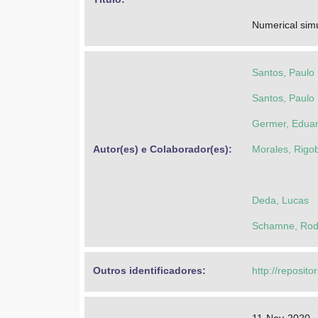
Numerical simu
Santos, Paulo
Santos, Paulo
Germer, Edua
Autor(es) e Colaborador(es): 
Morales, Rigo
Deda, Lucas
Schamne, Rodr
Outros identificadores: 
http://reposito