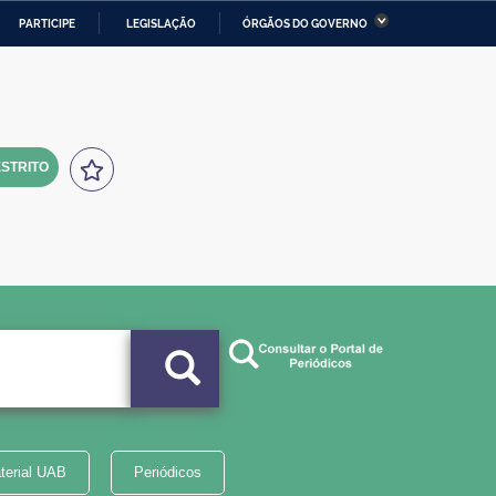
PARTICIPE
LEGISLAÇÃO
ÓRGÃOS DO GOVERNO
stério da Economia
Ministério da Infraestrutura
stério de Minas e Energia
Ministério da Ciência,
Tecnologia, Inovações e
Comunicações
STRITO
tério da Mulher, da Família
Secretaria-Geral
s Direitos Humanos
lto
terial UAB
Periódicos