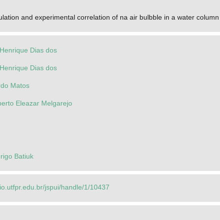
lation and experimental correlation of na air bulbble in a water column
 Henrique Dias dos
 Henrique Dias dos
rdo Matos
berto Eleazar Melgarejo
igo Batiuk
rio.utfpr.edu.br/jspui/handle/1/10437