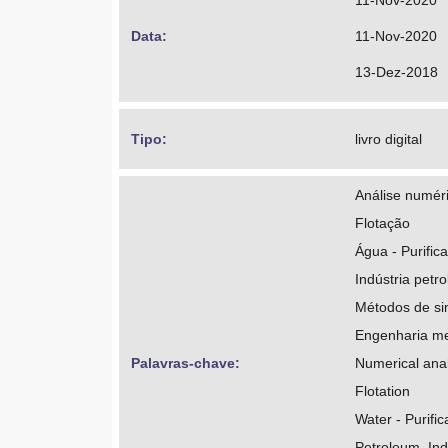
11-Nov-2020
Data: 
11-Nov-2020
13-Dez-2018
Tipo: 
livro digital
Análise numér
Flotação
Água - Purific
Indústria petro
Métodos de si
Engenharia m
Palavras-chave: 
Numerical anal
Flotation
Water - Purific
Petroleum, Ind