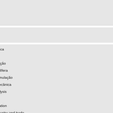
ica
ação
lífera
mulação
ecânica
ysis
ation
ustry and trade