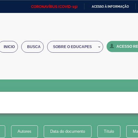
CORONAVÍRUS (COVID-19)
ACESSO À INFORMAÇÃO
Ministério da Defesa
Ministério das Relações
Mini
IR
Exteriores
PARA
O
Ministério da Cidadania
Ministério da Saúde
Mini
CONTEÚDO
ACESSO RE
INICIO
BUSCA
SOBRE O EDUCAPES
Ministério do Desenvolvimento
Controladoria-Geral da União
Minis
Regional
e do
Advocacia-Geral da União
Banco Central do Brasil
Plana
Autores
Data do documento
Título
Ma