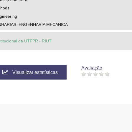
thods
gineering
NHARIAS::ENGENHARIA MECANICA
stitucional da UTFPR - RIUT
Avaliação
Visualizar estatísticas