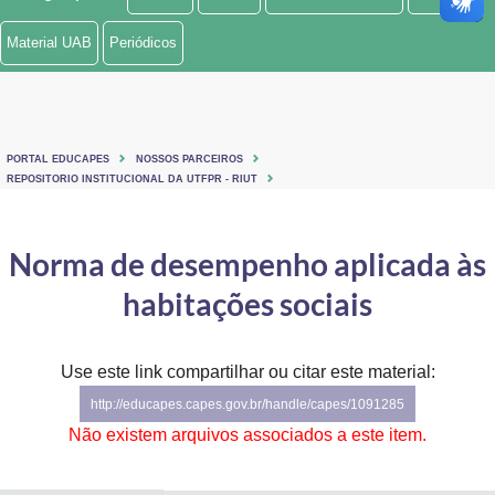
Ministério de Minas e Energia
Material UAB
Periódicos
Ministério da Ciência, Tecnologia, Inovações e Comunicações
Ministério do Meio Ambiente
PORTAL EDUCAPES
NOSSOS PARCEIROS
Ministério do Turismo
REPOSITORIO INSTITUCIONAL DA UTFPR - RIUT
Ministério do Desenvolvimento Regional
Norma de desempenho aplicada às
Controladoria-Geral da União
habitações sociais
Ministério da Mulher, da Família e dos Direitos Humanos
Use este link compartilhar ou citar este material:
Secretaria-Geral
http://educapes.capes.gov.br/handle/capes/1091285
Secretaria de Governo
Não existem arquivos associados a este item.
Gabinete de Segurança Institucional