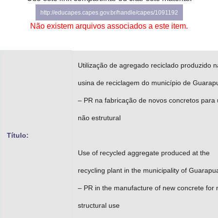
Advocacia-Geral da União
http://educapes.capes.gov.br/handle/capes/1091192
Não existem arquivos associados a este item.
Banco Central do Brasil
Planalto
Utilização de agregado reciclado produzido n
usina de reciclagem do município de Guarap
– PR na fabricação de novos concretos para
não estrutural
Título:
Use of recycled aggregate produced at the
recycling plant in the municipality of Guarap
–­ PR in the manufacture of new concrete for 
structural use