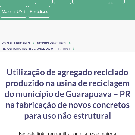
Ministério de Minas e Energia
Material UAB
Periódicos
Ministério da Ciência, Tecnologia, Inovações e Comunicações
Ministério do Meio Ambiente
PORTAL EDUCAPES
NOSSOS PARCEIROS
Ministério do Turismo
REPOSITORIO INSTITUCIONAL DA UTFPR - RIUT
Ministério do Desenvolvimento Regional
Utilização de agregado reciclado
Controladoria-Geral da União
produzido na usina de reciclagem
Ministério da Mulher, da Família e dos Direitos Humanos
do município de Guarapuava – PR
Secretaria-Geral
na fabricação de novos concretos
para uso não estrutural
Secretaria de Governo
Gabinete de Segurança Institucional
Use este link compartilhar ou citar este material: