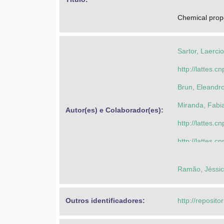
Chemical prope
Sartor, Laerci
http://lattes
Brun, Eleandr
Miranda, Fabia
Autor(es) e Colaborador(es): 
http://lattes
http://lattes
Sartor, Laerci
Ramão, Jéssi
Cassol, Luís 
Silva, Vanderle
Outros identificadores: 
http://reposito