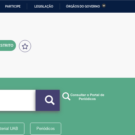
PARTICIPE
LEGISLAÇÃO
ÓRGÃOS DO GOVERNO
stério da Economia
Ministério da Infraestrutura
stério de Minas e Energia
Ministério da Ciência,
Tecnologia, Inovações e
Comunicações
STRITO
tério da Mulher, da Família
Secretaria-Geral
s Direitos Humanos
lto
terial UAB
Periódicos