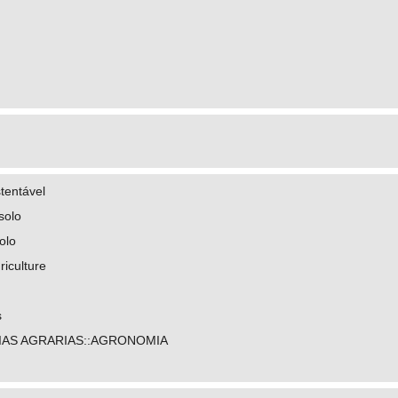
stentável
solo
olo
riculture
s
IAS AGRARIAS::AGRONOMIA