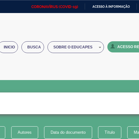
CORONAVÍRUS (COVID-19)
ACESSO À INFORMAÇÃO
Ministério da Defesa
Ministério das Relações
Mini
IR
Exteriores
PARA
O
Ministério da Cidadania
Ministério da Saúde
Mini
CONTEÚDO
ACESSO RE
INICIO
BUSCA
SOBRE O EDUCAPES
Ministério do Desenvolvimento
Controladoria-Geral da União
Minis
Regional
e do
Advocacia-Geral da União
Banco Central do Brasil
Plana
Autores
Data do documento
Título
Ma