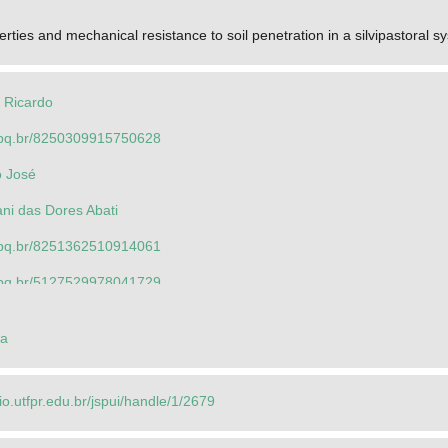
rties and mechanical resistance to soil penetration in a silvipastoral s
o Ricardo
.cnpq.br/8250309915750628
o José
ni das Dores Abati
.cnpq.br/8251362510914061
.cnpq.br/5127529978041729
o Ricardo
ca
César
y Porfírio da
rio.utfpr.edu.br/jspui/handle/1/2679