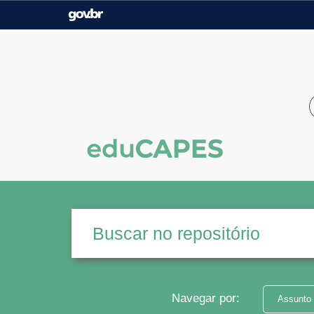
Casa Civil
Ministério da Justiça e
Segurança Pública
Ministério da Agricultura,
Ministério da Educação
Pecuária e Abastecimento
Ministério do Meio Ambiente
Ministério do Turismo
Secretaria de Governo
Gabinete de Segurança
Institucional
Navegar por:
Assunto