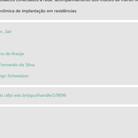
conômica de implantação em residências
r, Jair
no de Araújo
Fernando da Silva
igo Schweitzer
rio.utfpr.edu.br/jspui/handle/1/9896