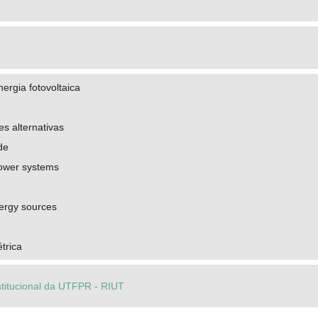
ergia fotovoltaica
es alternativas
de
power systems
ergy sources
trica
stitucional da UTFPR - RIUT