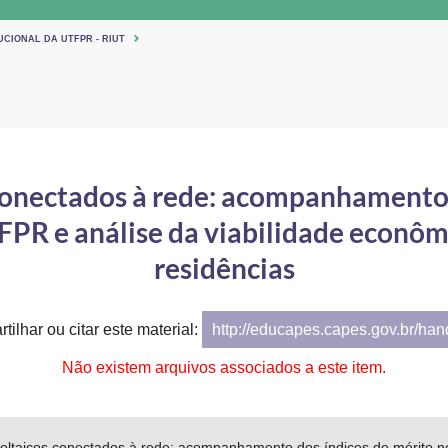
UCIONAL DA UTFPR - RIUT
conectados à rede: acompanhamento 
TFPR e análise da viabilidade econô
residências
tilhar ou citar este material:
http://educapes.capes.gov.br/ha
Não existem arquivos associados a este item.
voltaicos conectados à rede: acompanhamento dos índices de mérito no