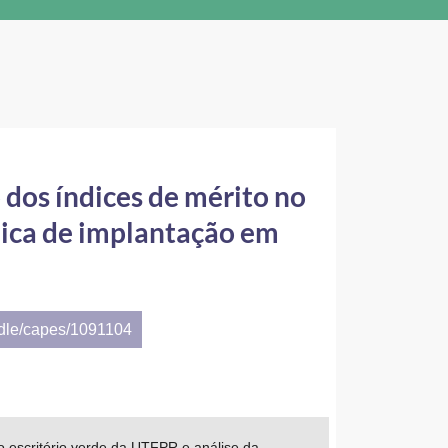
dos índices de mérito no
mica de implantação em
ndle/capes/1091104
 escritório verde da UTFPR e análise da