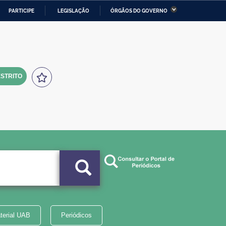
PARTICIPE
LEGISLAÇÃO
ÓRGÃOS DO GOVERNO
stério da Economia
Ministério da Infraestrutura
stério de Minas e Energia
Ministério da Ciência,
Tecnologia, Inovações e
Comunicações
STRITO
tério da Mulher, da Família
Secretaria-Geral
s Direitos Humanos
lto
terial UAB
Periódicos