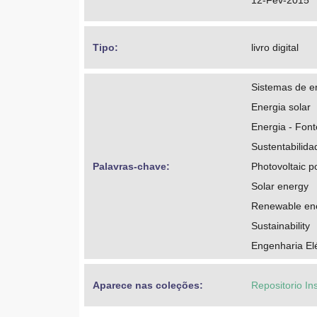
12-Fev-2015
Tipo: 
livro digital
Sistemas de en
Energia solar
Energia - Font
Sustentabilida
Palavras-chave: 
Photovoltaic 
Solar energy
Renewable en
Sustainability
Engenharia Elé
Aparece nas coleções:
Repositorio In