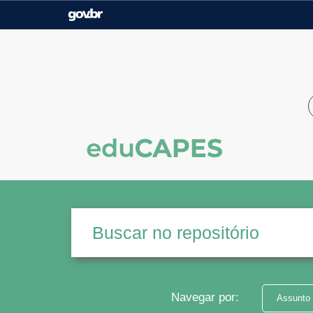
Casa Civil
Ministério da Justiça e
Segurança Pública
Ministério da Agricultura,
Ministério da Educação
Pecuária e Abastecimento
Ministério do Meio Ambiente
Ministério do Turismo
Secretaria de Governo
Gabinete de Segurança
Institucional
Navegar por:
Assunto