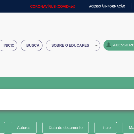
CORONAVÍRUS (COVID-19)
ACESSO À INFORMAÇÃO
Ministério da Defesa
Ministério das Relações
Mini
IR
Exteriores
PARA
O
Ministério da Cidadania
Ministério da Saúde
Mini
CONTEÚDO
ACESSO RE
INICIO
BUSCA
SOBRE O EDUCAPES
Ministério do Desenvolvimento
Controladoria-Geral da União
Minis
Regional
e do
Advocacia-Geral da União
Banco Central do Brasil
Plana
Autores
Data do documento
Título
Ma