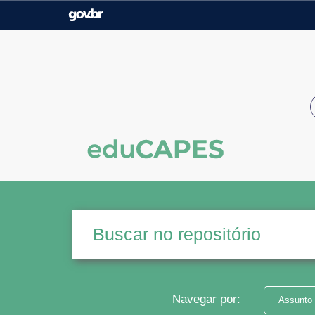
Casa Civil
Ministério da Justiça e
Segurança Pública
Ministério da Agricultura,
Ministério da Educação
Pecuária e Abastecimento
Ministério do Meio Ambiente
Ministério do Turismo
Secretaria de Governo
Gabinete de Segurança
Institucional
Navegar por:
Assunto