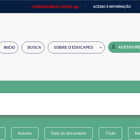
CORONAVÍRUS (COVID-19)
ACESSO À INFORMAÇÃO
Ministério da Defesa
Ministério das Relações
Mini
IR
Exteriores
PARA
O
Ministério da Cidadania
Ministério da Saúde
Mini
CONTEÚDO
ACESSO RE
INICIO
BUSCA
SOBRE O EDUCAPES
Ministério do Desenvolvimento
Controladoria-Geral da União
Minis
Regional
e do
Advocacia-Geral da União
Banco Central do Brasil
Plana
Autores
Data do documento
Título
Ma