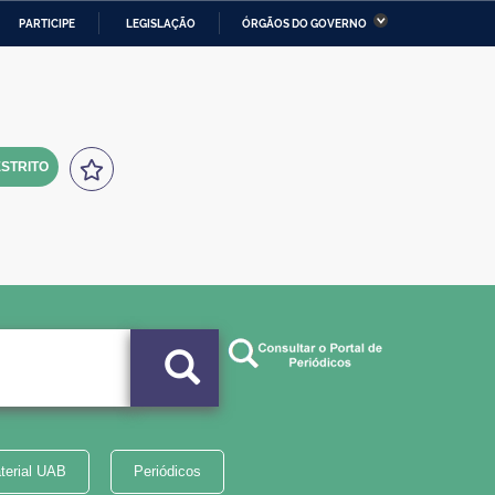
PARTICIPE
LEGISLAÇÃO
ÓRGÃOS DO GOVERNO
stério da Economia
Ministério da Infraestrutura
stério de Minas e Energia
Ministério da Ciência,
Tecnologia, Inovações e
Comunicações
STRITO
tério da Mulher, da Família
Secretaria-Geral
s Direitos Humanos
lto
terial UAB
Periódicos