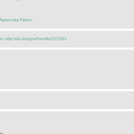
 Aparecida Pátaro
rio.utfpr.edu.br/jspui/handle/1/21691
ão