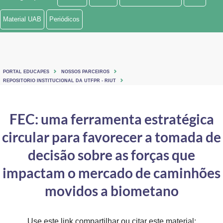
Ministério de Minas e Energia
Material UAB
Periódicos
Ministério da Ciência, Tecnologia, Inovações e Comunicações
Ministério do Meio Ambiente
PORTAL EDUCAPES
NOSSOS PARCEIROS
Ministério do Turismo
REPOSITORIO INSTITUCIONAL DA UTFPR - RIUT
Ministério do Desenvolvimento Regional
FEC: uma ferramenta estratégica
Controladoria-Geral da União
circular para favorecer a tomada de
Ministério da Mulher, da Família e dos Direitos Humanos
decisão sobre as forças que
Secretaria-Geral
impactam o mercado de caminhões
movidos a biometano
Secretaria de Governo
Gabinete de Segurança Institucional
Use este link compartilhar ou citar este material: