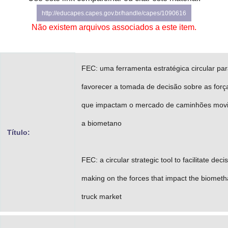
Advocacia-Geral da União
http://educapes.capes.gov.br/handle/capes/1090616
Não existem arquivos associados a este item.
Banco Central do Brasil
Planalto
FEC: uma ferramenta estratégica circular pa
favorecer a tomada de decisão sobre as forç
que impactam o mercado de caminhões mov
a biometano
Título:
FEC: a circular strategic tool to facilitate deci
making on the forces that impact the biomet
truck market