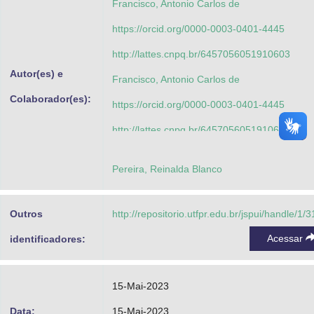
Francisco, Antonio Carlos de
https://orcid.org/0000-0003-0401-4445
http://lattes.cnpq.br/6457056051910603
Autor(es) e
Francisco, Antonio Carlos de
Colaborador(es):
https://orcid.org/0000-0003-0401-4445
http://lattes.cnpq.br/6457056051910603
Lezana, Álvaro Guillermo Rojas
Pereira, Reinalda Blanco
https://orcid.org/0000-0002-3404-6803
http://lattes.cnpq.br/5208991845209190
Outros
http://repositorio.utfpr.edu.br/jspui/handle/1/
Piekarski, Cassiano Moro
Acessar
identificadores:
https://orcid.org/0000-0002-5085-101X
http://lattes.cnpq.br/7937550774712059
15-Mai-2023
Frare, Laercio Mantovani
Data:
15-Mai-2023