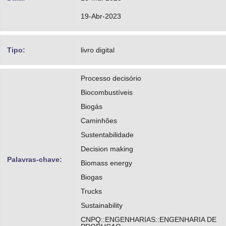
https://orcid.org/0000-0002-6367-0023
19-Abr-2023
http://lattes.cnpq.br/7676033878331606
Quelhas, Osvaldo Luiz Gonçalves
Tipo:
livro digital
https://orcid.org/0000-0001-6816-1677
Processo decisório
http://lattes.cnpq.br/9953503354410892
Biocombustíveis
Biogás
Caminhões
Sustentabilidade
Decision making
Palavras-chave:
Biomass energy
Biogas
Trucks
Sustainability
CNPQ::ENGENHARIAS::ENGENHARIA DE