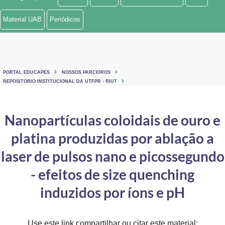
Ministério de Minas e Energia
Material UAB
Periódicos
Ministério da Ciência, Tecnologia, Inovações e Comunicações
Ministério do Meio Ambiente
PORTAL EDUCAPES
NOSSOS PARCEIROS
Ministério do Turismo
REPOSITORIO INSTITUCIONAL DA UTFPR - RIUT
Ministério do Desenvolvimento Regional
Nanopartículas coloidais de ouro e
Controladoria-Geral da União
platina produzidas por ablação a
Ministério da Mulher, da Família e dos Direitos Humanos
laser de pulsos nano e picossegundo
Secretaria-Geral
- efeitos de size quenching
induzidos por íons e pH
Secretaria de Governo
Gabinete de Segurança Institucional
Use este link compartilhar ou citar este material: