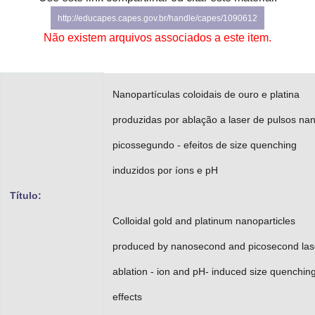
Advocacia-Geral da União
http://educapes.capes.gov.br/handle/capes/1090612
Não existem arquivos associados a este item.
Banco Central do Brasil
Planalto
Nanopartículas coloidais de ouro e platina
produzidas por ablação a laser de pulsos na
picossegundo - efeitos de size quenching
induzidos por íons e pH
Título:
Colloidal gold and platinum nanoparticles
produced by nanosecond and picosecond las
ablation - ion and pH- induced size quenchin
effects