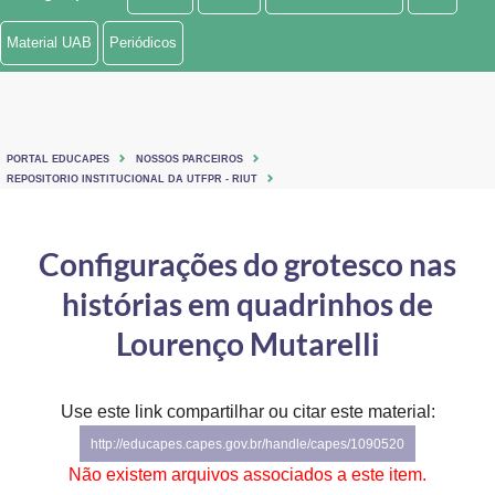
Ministério de Minas e Energia
Material UAB
Periódicos
Ministério da Ciência, Tecnologia, Inovações e Comunicações
Ministério do Meio Ambiente
PORTAL EDUCAPES
NOSSOS PARCEIROS
Ministério do Turismo
REPOSITORIO INSTITUCIONAL DA UTFPR - RIUT
Ministério do Desenvolvimento Regional
Configurações do grotesco nas
Controladoria-Geral da União
histórias em quadrinhos de
Ministério da Mulher, da Família e dos Direitos Humanos
Lourenço Mutarelli
Secretaria-Geral
Use este link compartilhar ou citar este material:
Secretaria de Governo
http://educapes.capes.gov.br/handle/capes/1090520
Gabinete de Segurança Institucional
Não existem arquivos associados a este item.