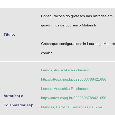
Advocacia-Geral da União
Configurações do grotesco nas histórias em
Banco Central do Brasil
quadrinhos de Lourenço Mutarelli
Planalto
Título:
Grotesque configurations in Lourenço Mutarell
comics
Lemos, Anuschka Reichmann
http://lattes.cnpq.br/0290303788421656
Lemos, Anuschka Reichmann
Autor(es) e
http://lattes.cnpq.br/0290303788421656
Colaborador(es):
Mandaji, Carolina Fernandes da Silva