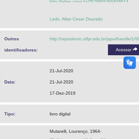
http://lattes.cnpq.br/3578805365828514
Gruner, Clóvis Mendes
Ledo, Allan Cesar Dourado
http://lattes.cnpq.br/4400370278287507
Outros
http://repositorio.utfpr.edu.br/jspui/handle/1/
Acessar
identificadores:
21-Jul-2020
Data:
21-Jul-2020
17-Dez-2019
Tipo:
livro digital
Mutarelli, Lourenço, 1964-