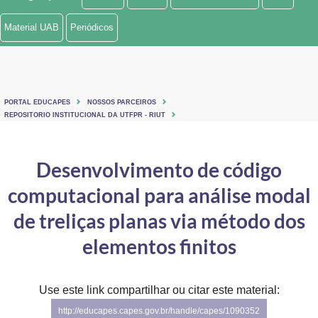
Ministério de Minas e Energia
Material UAB
Periódicos
Ministério da Ciência, Tecnologia, Inovações e Comunicações
Ministério do Meio Ambiente
PORTAL EDUCAPES
NOSSOS PARCEIROS
Ministério do Turismo
REPOSITORIO INSTITUCIONAL DA UTFPR - RIUT
Ministério do Desenvolvimento Regional
Desenvolvimento de código
Controladoria-Geral da União
computacional para análise modal
Ministério da Mulher, da Família e dos Direitos Humanos
de treliças planas via método dos
Secretaria-Geral
elementos finitos
Secretaria de Governo
Use este link compartilhar ou citar este material:
Gabinete de Segurança Institucional
http://educapes.capes.gov.br/handle/capes/1090352