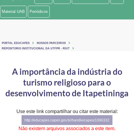
Ministério de Minas e Energia
Material UAB
Periódicos
Ministério da Ciência, Tecnologia, Inovações e Comunicações
Ministério do Meio Ambiente
PORTAL EDUCAPES
NOSSOS PARCEIROS
Ministério do Turismo
REPOSITORIO INSTITUCIONAL DA UTFPR - RIUT
Ministério do Desenvolvimento Regional
A importância da indústria do
Controladoria-Geral da União
turismo religioso para o
Ministério da Mulher, da Família e dos Direitos Humanos
desenvolvimento de Itapetininga
Secretaria-Geral
Use este link compartilhar ou citar este material:
Secretaria de Governo
http://educapes.capes.gov.br/handle/capes/1090332
Gabinete de Segurança Institucional
Não existem arquivos associados a este item.