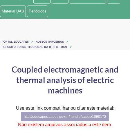
Ministério de Minas e Energia
Material UAB
Periódicos
Ministério da Ciência, Tecnologia, Inovações e Comunicações
Ministério do Meio Ambiente
PORTAL EDUCAPES
NOSSOS PARCEIROS
Ministério do Turismo
REPOSITORIO INSTITUCIONAL DA UTFPR - RIUT
Ministério do Desenvolvimento Regional
Coupled electromagnetic and
Controladoria-Geral da União
thermal analysis of electric
Ministério da Mulher, da Família e dos Direitos Humanos
machines
Secretaria-Geral
Use este link compartilhar ou citar este material:
Secretaria de Governo
http://educapes.capes.gov.br/handle/capes/1090172
Gabinete de Segurança Institucional
Não existem arquivos associados a este item.