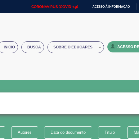
CORONAVÍRUS (COVID-19)
ACESSO À INFORMAÇÃO
Ministério da Defesa
Ministério das Relações
Mini
IR
Exteriores
PARA
O
Ministério da Cidadania
Ministério da Saúde
Mini
CONTEÚDO
ACESSO RE
INICIO
BUSCA
SOBRE O EDUCAPES
Ministério do Desenvolvimento
Controladoria-Geral da União
Minis
Regional
e do
Advocacia-Geral da União
Banco Central do Brasil
Plana
Autores
Data do documento
Título
Ma