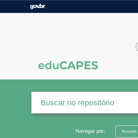
Casa Civil
Ministério da Justiça e
Segurança Pública
Ministério da Agricultura,
Ministério da Educação
Pecuária e Abastecimento
Ministério do Meio Ambiente
Ministério do Turismo
Secretaria de Governo
Gabinete de Segurança
Institucional
Navegar por:
Assunto