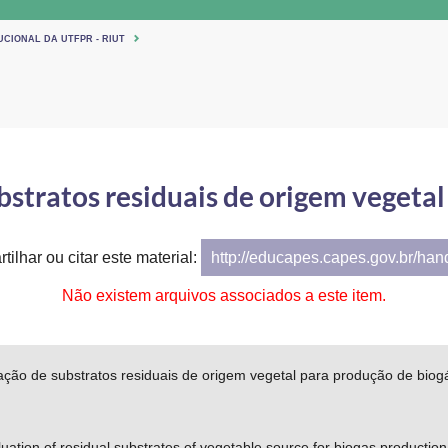
UCIONAL DA UTFPR - RIUT
bstratos residuais de origem vegeta
tilhar ou citar este material:
http://educapes.capes.gov.br/ha
Não existem arquivos associados a este item.
ação de substratos residuais de origem vegetal para produção de biog
uation of residual substrates of vegetable source for biogas production