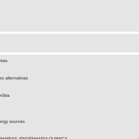
tais
es alternativas
róbia
ergy sources
HARIAS::ENGENHARIA QUIMICA