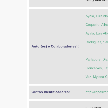
Ayala, Luis Al
Coqueiro, Alin
Ayala, Luis Al
Rodrigues, Sab
Autor(es) e Colaborador(es): 
Parladore, Di
Gonçalves, La
Vaz, Mylena Cr
Outros identificadores: 
http://reposito