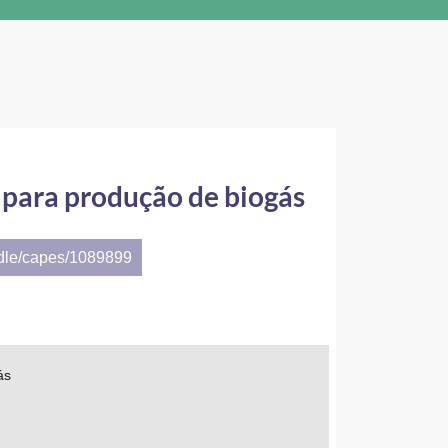
l para produção de biogás
ndle/capes/1089899
ás