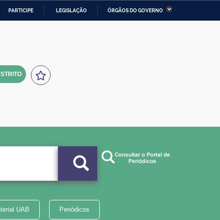
PARTICIPE
LEGISLAÇÃO
ÓRGÃOS DO GOVERNO
stério da Economia
Ministério da Infraestrutura
stério de Minas e Energia
Ministério da Ciência,
Tecnologia, Inovações e
Comunicações
STRITO
tério da Mulher, da Família
Secretaria-Geral
s Direitos Humanos
lto
terial UAB
Periódicos