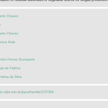
berto Chavez
e
berto Chavez
rina Ávila
andra Ferres Scomparin
yla de Fátima
istina da Silva
rio.utfpr.edu.br/jspui/handle/1/37356