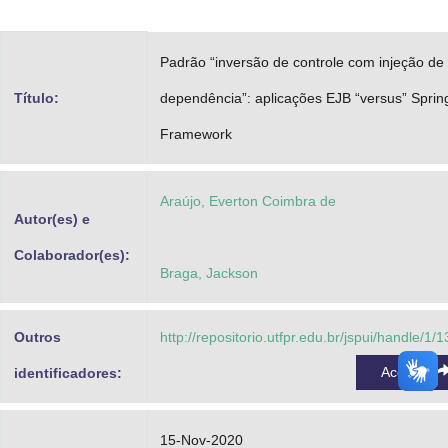
Advocacia-Geral da União
Padrão “inversão de controle com injeção de
Banco Central do Brasil
Título:
dependência”: aplicações EJB “versus” Sprin
Planalto
Framework
Araújo, Everton Coimbra de
Autor(es) e
Colaborador(es):
Braga, Jackson
Outros
http://repositorio.utfpr.edu.br/jspui/handle/1/
Acessar
identificadores:
15-Nov-2020