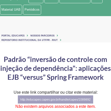
Ministério de Minas e Energia
Material UAB
Periódicos
Ministério da Ciência, Tecnologia, Inovações e Comunicações
Ministério do Meio Ambiente
PORTAL EDUCAPES
NOSSOS PARCEIROS
Ministério do Turismo
REPOSITORIO INSTITUCIONAL DA UTFPR - RIUT
Ministério do Desenvolvimento Regional
Padrão “inversão de controle com
Controladoria-Geral da União
injeção de dependência”: aplicações
Ministério da Mulher, da Família e dos Direitos Humanos
EJB “versus” Spring Framework
Secretaria-Geral
Use este link compartilhar ou citar este material:
Secretaria de Governo
http://educapes.capes.gov.br/handle/capes/1089892
Gabinete de Segurança Institucional
Não existem arquivos associados a este item.