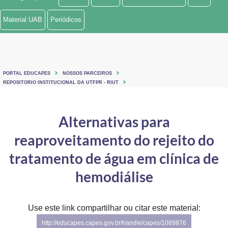
Ministério de Minas e Energia
Material UAB
Periódicos
Ministério da Ciência, Tecnologia, Inovações e Comunicações
Ministério do Meio Ambiente
PORTAL EDUCAPES
NOSSOS PARCEIROS
Ministério do Turismo
REPOSITORIO INSTITUCIONAL DA UTFPR - RIUT
Ministério do Desenvolvimento Regional
Alternativas para
Controladoria-Geral da União
reaproveitamento do rejeito do
Ministério da Mulher, da Família e dos Direitos Humanos
tratamento de água em clínica de
Secretaria-Geral
hemodiálise
Secretaria de Governo
Use este link compartilhar ou citar este material:
Gabinete de Segurança Institucional
http://educapes.capes.gov.br/handle/capes/1089876