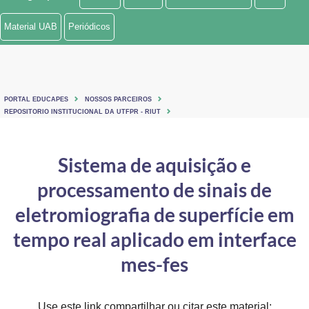
Ministério de Minas e Energia
Material UAB
Periódicos
Ministério da Ciência, Tecnologia, Inovações e Comunicações
Ministério do Meio Ambiente
PORTAL EDUCAPES
NOSSOS PARCEIROS
Ministério do Turismo
REPOSITORIO INSTITUCIONAL DA UTFPR - RIUT
Ministério do Desenvolvimento Regional
Sistema de aquisição e
Controladoria-Geral da União
processamento de sinais de
Ministério da Mulher, da Família e dos Direitos Humanos
eletromiografia de superfície em
Secretaria-Geral
tempo real aplicado em interface
mes-fes
Secretaria de Governo
Gabinete de Segurança Institucional
Use este link compartilhar ou citar este material: