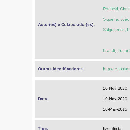
Rodacki, Cint
Siqueira, Joã
Autor(es) e Colaborador(es): 
Salgueirosa, 
Brandt, Eduar
Outros identificadores: 
http://reposito
10-Nov-2020
Data: 
10-Nov-2020
18-Mar-2015
Tipo: 
livro digital