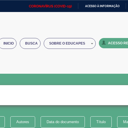
CORONAVÍRUS (COVID-19)
ACESSO À INFORMAÇÃO
Ministério da Defesa
Ministério das Relações
Mini
IR
Exteriores
PARA
O
Ministério da Cidadania
Ministério da Saúde
Mini
CONTEÚDO
ACESSO RE
INICIO
BUSCA
SOBRE O EDUCAPES
Ministério do Desenvolvimento
Controladoria-Geral da União
Minis
Regional
e do
Advocacia-Geral da União
Banco Central do Brasil
Plana
Autores
Data do documento
Título
Ma