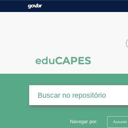
Casa Civil
Ministério da Justiça e
Segurança Pública
Ministério da Agricultura,
Ministério da Educação
Pecuária e Abastecimento
Ministério do Meio Ambiente
Ministério do Turismo
Secretaria de Governo
Gabinete de Segurança
Institucional
Navegar por:
Assunto