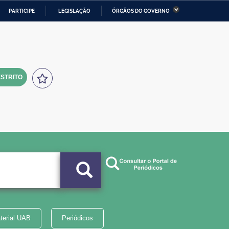
PARTICIPE
LEGISLAÇÃO
ÓRGÃOS DO GOVERNO
stério da Economia
Ministério da Infraestrutura
stério de Minas e Energia
Ministério da Ciência,
Tecnologia, Inovações e
Comunicações
STRITO
tério da Mulher, da Família
Secretaria-Geral
s Direitos Humanos
lto
terial UAB
Periódicos