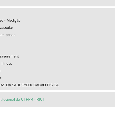
eo - Medição
vascular
com pesos
Measurement
 fitness
g
s
IAS DA SAUDE::EDUCACAO FISICA
stitucional da UTFPR - RIUT