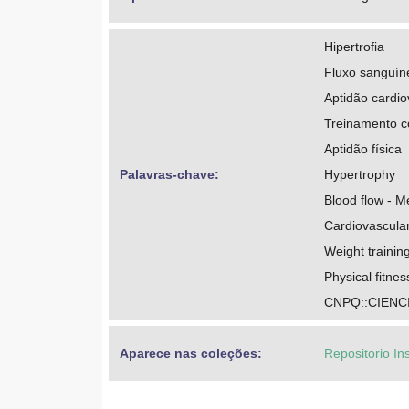
Hipertrofia
Fluxo sanguín
Aptidão cardio
Treinamento 
Aptidão física
Palavras-chave: 
Hypertrophy
Blood flow - 
Cardiovascular
Weight trainin
Physical fitnes
CNPQ::CIENC
Aparece nas coleções:
Repositorio In