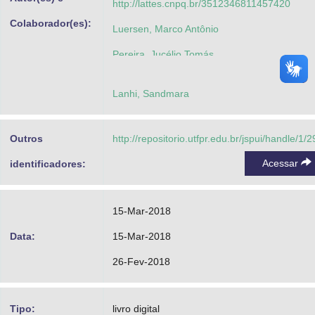
http://lattes.cnpq.br/3512346811457420
Colaborador(es):
Luersen, Marco Antônio
Pereira, Jucélio Tomás
Deus, Hilbeth Parente Azikri de
Lanhi, Sandmara
Outros
http://repositorio.utfpr.edu.br/jspui/handle/1/
Acessar
identificadores:
15-Mar-2018
Data:
15-Mar-2018
26-Fev-2018
Tipo:
livro digital