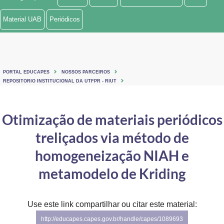
Ministério de Minas e Energia
Material UAB
Periódicos
Ministério da Ciência, Tecnologia, Inovações e Comunicações
Ministério do Meio Ambiente
PORTAL EDUCAPES
NOSSOS PARCEIROS
Ministério do Turismo
REPOSITORIO INSTITUCIONAL DA UTFPR - RIUT
Ministério do Desenvolvimento Regional
Otimização de materiais periódicos
Controladoria-Geral da União
treliçados via método de
Ministério da Mulher, da Família e dos Direitos Humanos
homogeneização NIAH e
Secretaria-Geral
metamodelo de Kriding
Secretaria de Governo
Use este link compartilhar ou citar este material:
Gabinete de Segurança Institucional
http://educapes.capes.gov.br/handle/capes/1089693