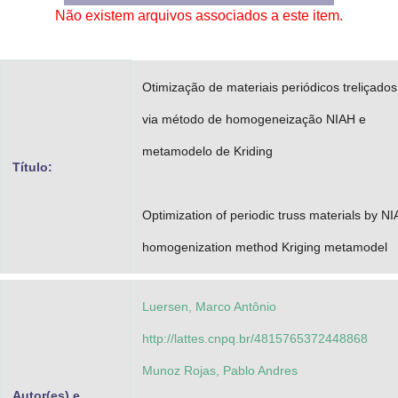
Não existem arquivos associados a este item.
Advocacia-Geral da União
Banco Central do Brasil
Otimização de materiais periódicos treliçados
Planalto
via método de homogeneização NIAH e
metamodelo de Kriding
Título:
Optimization of periodic truss materials by N
homogenization method Kriging metamodel
Luersen, Marco Antônio
http://lattes.cnpq.br/4815765372448868
Munoz Rojas, Pablo Andres
Autor(es) e