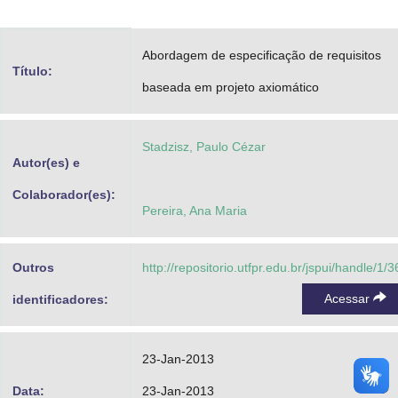
Advocacia-Geral da União
Abordagem de especificação de requisitos
Banco Central do Brasil
Título:
baseada em projeto axiomático
Planalto
Stadzisz, Paulo Cézar
Autor(es) e
Colaborador(es):
Pereira, Ana Maria
Outros
http://repositorio.utfpr.edu.br/jspui/handle/1/3
Acessar
identificadores:
23-Jan-2013
Data:
23-Jan-2013