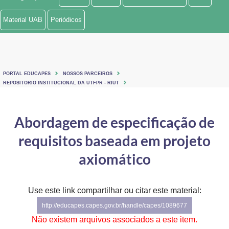
Ministério de Minas e Energia
Material UAB
Periódicos
Ministério da Ciência, Tecnologia, Inovações e Comunicações
Ministério do Meio Ambiente
PORTAL EDUCAPES
NOSSOS PARCEIROS
Ministério do Turismo
REPOSITORIO INSTITUCIONAL DA UTFPR - RIUT
Ministério do Desenvolvimento Regional
Abordagem de especificação de
Controladoria-Geral da União
requisitos baseada em projeto
Ministério da Mulher, da Família e dos Direitos Humanos
axiomático
Secretaria-Geral
Use este link compartilhar ou citar este material:
Secretaria de Governo
http://educapes.capes.gov.br/handle/capes/1089677
Gabinete de Segurança Institucional
Não existem arquivos associados a este item.