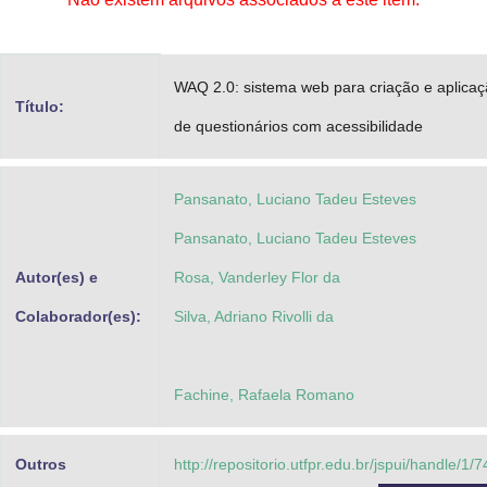
Advocacia-Geral da União
Banco Central do Brasil
WAQ 2.0: sistema web para criação e aplica
Título:
Planalto
de questionários com acessibilidade
Pansanato, Luciano Tadeu Esteves
Pansanato, Luciano Tadeu Esteves
Autor(es) e
Rosa, Vanderley Flor da
Colaborador(es):
Silva, Adriano Rivolli da
Fachine, Rafaela Romano
Outros
http://repositorio.utfpr.edu.br/jspui/handle/1/