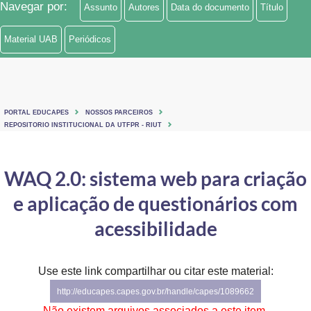
Navegar por:
Assunto
Autores
Data do documento
Título
Ministério de Minas e Energia
Material UAB
Periódicos
Ministério da Ciência, Tecnologia, Inovações e Comunicações
Ministério do Meio Ambiente
Ministério do Turismo
PORTAL EDUCAPES
NOSSOS PARCEIROS
REPOSITORIO INSTITUCIONAL DA UTFPR - RIUT
Ministério do Desenvolvimento Regional
WAQ 2.0: sistema web para criação
Controladoria-Geral da União
e aplicação de questionários com
Ministério da Mulher, da Família e dos Direitos Humanos
acessibilidade
Secretaria-Geral
Secretaria de Governo
Use este link compartilhar ou citar este material:
http://educapes.capes.gov.br/handle/capes/1089662
Gabinete de Segurança Institucional
Não existem arquivos associados a este item.