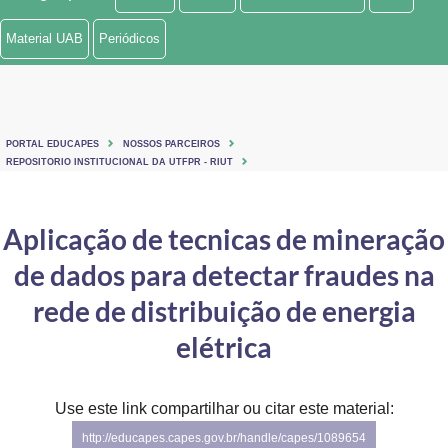
Ministério de Minas e Energia
Material UAB
Periódicos
Ministério da Ciência, Tecnologia, Inovações e Comunicações
Ministério do Meio Ambiente
PORTAL EDUCAPES
NOSSOS PARCEIROS
Ministério do Turismo
REPOSITORIO INSTITUCIONAL DA UTFPR - RIUT
Ministério do Desenvolvimento Regional
Aplicação de tecnicas de mineração
Controladoria-Geral da União
de dados para detectar fraudes na
Ministério da Mulher, da Família e dos Direitos Humanos
rede de distribuição de energia
Secretaria-Geral
elétrica
Secretaria de Governo
Use este link compartilhar ou citar este material:
Gabinete de Segurança Institucional
http://educapes.capes.gov.br/handle/capes/1089654