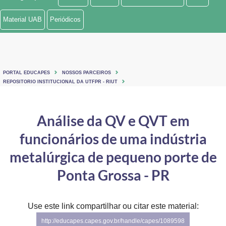
Ministério de Minas e Energia
Material UAB
Periódicos
Ministério da Ciência, Tecnologia, Inovações e Comunicações
Ministério do Meio Ambiente
PORTAL EDUCAPES
NOSSOS PARCEIROS
Ministério do Turismo
REPOSITORIO INSTITUCIONAL DA UTFPR - RIUT
Ministério do Desenvolvimento Regional
Análise da QV e QVT em
Controladoria-Geral da União
funcionários de uma indústria
Ministério da Mulher, da Família e dos Direitos Humanos
metalúrgica de pequeno porte de
Secretaria-Geral
Ponta Grossa - PR
Secretaria de Governo
Use este link compartilhar ou citar este material:
Gabinete de Segurança Institucional
http://educapes.capes.gov.br/handle/capes/1089598