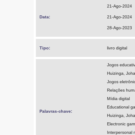
https://orcid
21-Ago-2024
http://lattes
Data: 
21-Ago-2024
Melo, Venise 
28-Ago-2023
https://orcid
http://lattes
Tipo: 
livro digital
Jogos educati
Huizinga, Joha
Jogos eletrôni
Relações hum
Mídia digital
Educational g
Palavras-chave: 
Huizinga, Johan
Electronic ga
Interpersonal r