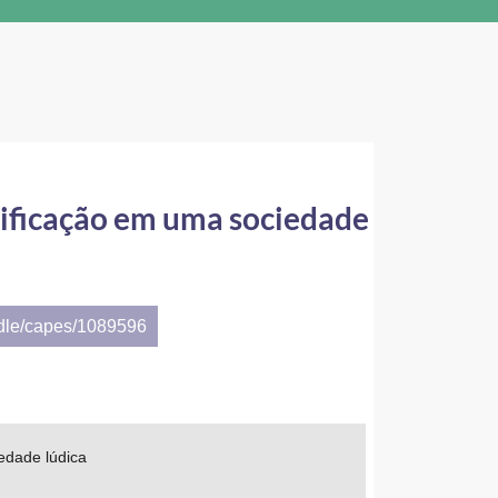
gnificação em uma sociedade
ndle/capes/1089596
edade lúdica