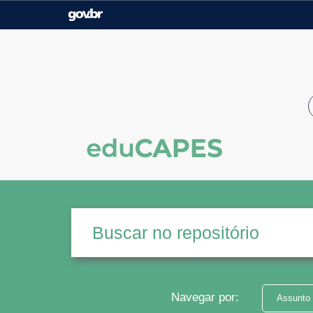
Casa Civil
Ministério da Justiça e
Segurança Pública
Ministério da Agricultura,
Ministério da Educação
Pecuária e Abastecimento
Ministério do Meio Ambiente
Ministério do Turismo
Secretaria de Governo
Gabinete de Segurança
Institucional
Navegar por:
Assunto