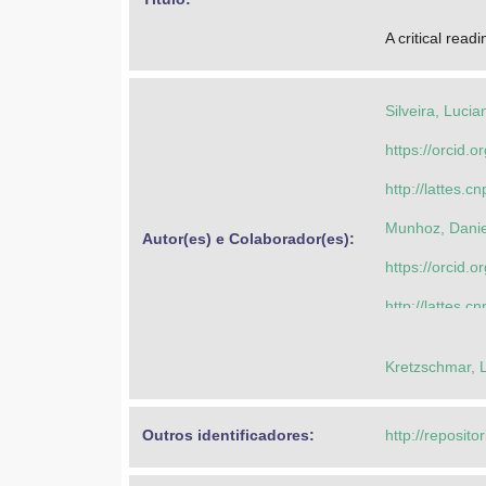
A critical read
Silveira, Luci
https://orcid
http://lattes
Munhoz, Danie
Autor(es) e Colaborador(es): 
https://orcid
http://lattes
Almeida, Leone
Kretzschmar, 
https://orcid
http://lattes
Outros identificadores: 
http://reposito
Silveira, Luci