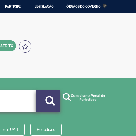
PARTICIPE
LEGISLAÇÃO
ÓRGÃOS DO GOVERNO
stério da Economia
Ministério da Infraestrutura
stério de Minas e Energia
Ministério da Ciência,
Tecnologia, Inovações e
Comunicações
STRITO
tério da Mulher, da Família
Secretaria-Geral
s Direitos Humanos
lto
terial UAB
Periódicos