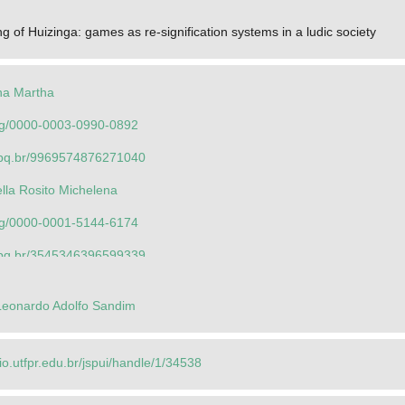
ing of Huizinga: games as re-signification systems in a ludic society
ana Martha
.org/0000-0003-0990-0892
.cnpq.br/9969574876271040
lla Rosito Michelena
.org/0000-0001-5144-6174
.cnpq.br/3545346396599339
lo Dell Anhol
Leonardo Adolfo Sandim
.org/0000-0002-0222-9138
.cnpq.br/4597216569899545
rio.utfpr.edu.br/jspui/handle/1/34538
ana Martha