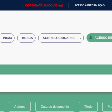
CORONAVÍRUS (COVID-19)
ACESSO À INFORMAÇÃO
Ministério da Defesa
Ministério das Relações
Mini
IR
Exteriores
PARA
O
Ministério da Cidadania
Ministério da Saúde
Mini
CONTEÚDO
ACESSO RE
INICIO
BUSCA
SOBRE O EDUCAPES
Ministério do Desenvolvimento
Controladoria-Geral da União
Minis
Regional
e do
Advocacia-Geral da União
Banco Central do Brasil
Plana
Autores
Data do documento
Título
Ma