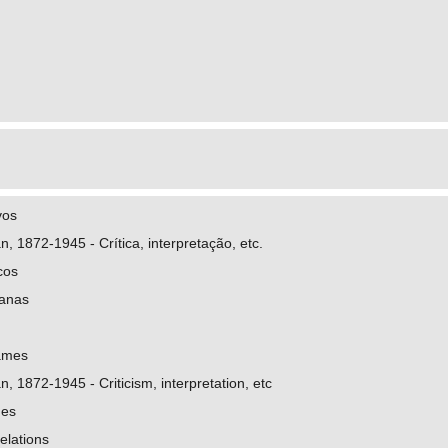
.org/0000-0003-0990-0892
.cnpq.br/9969574876271040
Paschoal de
.org/0000-0002-5223-4445
.cnpq.br/8298296522722370
vos
n, 1872-1945 - Crítica, interpretação, etc.
cos
anas
ames
, 1872-1945 - Criticism, interpretation, etc
mes
elations